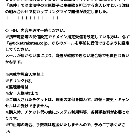
「恋仲」では出演中の大原櫻子と主題歌を担当する家入レオという注目
の組み合わせで初カップリングライブ開催が決定しました。
＋＋＋＋＋＋＋＋＋＋＋＋＋＋
◇下記、内容を必ず一読ください。
※携帯電話等の受信設定でドメイン指定受信を設定している方は、必ず
「@ticket.rakuten.co.jp」からのメールを事前に受信できるように設定
してください。
メールが届かない事により、当選が確認できない場合等でも責任は負い
かねます。
※未就学児童入場禁止
※ドリンク代別
※整理番号付
※お一人様4枚まで
※ご購入されたチケットは、理由の如何を問わず、取替・変更・キャン
セルはお受けできません。
※購入時、チケット代の他にシステム利用料等、各種手数料が必要とな
ります。
※中止等の場合、手数料は返金いたしませんので、予めご了承くださ
い。