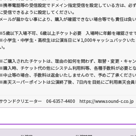
※携帯電話等の受信設定でドメイン指定受信を設定している方は、必ず「@tick
に受信できるように設定してください。
メールが届かない事により、購入が確認できない場合等でも責任は負
※5歳以下入場不可、6歳以上チケット必要 入場時に年齢を確認させ
※小学生・中学生・高校生は公演当日に￥1,000キャッシュバックい
い。
※ご購入されたチケットは、理由の如何を問わず、取替・変更・キャ
※購入時、チケット代の他にシステム利用料等、各種手数料が必要と
※中止等の場合、手数料は返金いたしませんので、予めご了承くださ
※楽天スーパーポイントは公演終了後、7日内を目処にご利用楽天会員
サウンドクリエーター 06-6357-4400 https://www.sound-c.co.jp