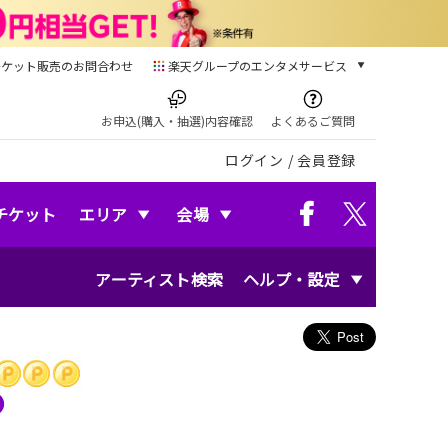
チケット販売のお問合わせ
楽天グループのエンタメサービス
チケット
楽天チケット
お申込(購入・抽選)内容確認
よくあるご質問
本/ゲーム/CD/DVD
ログイン
/
会員登録
楽天ブックス
電子書籍
楽天Kobo
チケット
エリア
会場
雑誌読み放題
楽天マガジン
アーティスト検索
ヘルプ・設定
音楽配信
楽天ミュージック
動画配信
楽天TV
動画配信ガイド
Rakuten PLAY
無料テレビ
Rチャンネル