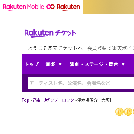
ようこそ楽天チケットへ
会員登録で楽天ポイ
トップ
音楽
演劇・ステージ・舞台
Top
»
音楽
»
Jポップ・ロック
»
清木場俊介［大阪］