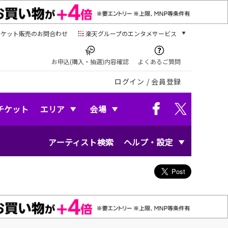
チケット販売のお問合わせ
楽天グループのエンタメサービス
チケット
楽天チケット
お申込(購入・抽選)内容確認
よくあるご質問
本/ゲーム/CD/DVD
ログイン
/
会員登録
楽天ブックス
電子書籍
楽天Kobo
チケット
エリア
会場
雑誌読み放題
楽天マガジン
アーティスト検索
ヘルプ・設定
音楽配信
楽天ミュージック
動画配信
楽天TV
動画配信ガイド
Rakuten PLAY
無料テレビ
Rチャンネル