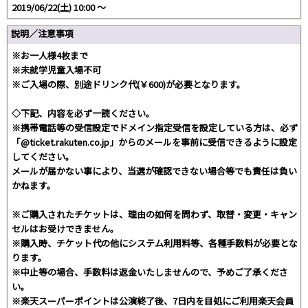
2019/06/22(土) 10:00 〜
説明／注意事項
※お一人様4枚まで
※未就学児童入場不可
※ご入場の際、別途ドリンク代(￥600)が必要となります。
◇下記、内容を必ず一読ください。
※携帯電話等の受信設定でドメイン指定受信を設定している方は、必ず
「@ticket.rakuten.co.jp」からのメールを事前に受信できるように設定
してください。
メールが届かない事により、当選が確認できない場合等でも責任は負い
かねます。
※ご購入されたチケットは、理由の如何を問わず、取替・変更・キャン
セルはお受けできません。
※購入時、チケット代の他にシステム利用料等、各種手数料が必要とな
ります。
※中止等の場合、手数料は返金いたしませんので、予めご了承くださ
い。
※楽天スーパーポイントは公演終了後、7日内を目処にご利用楽天会員