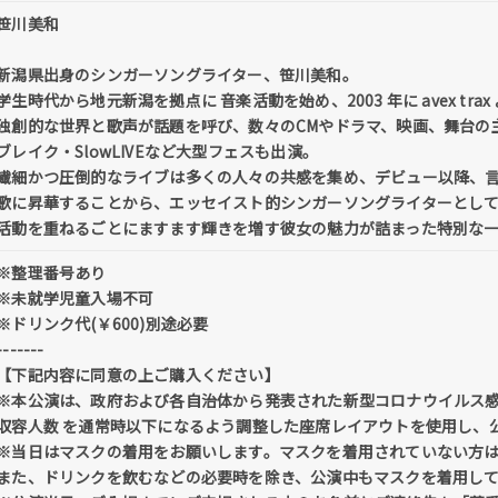
笹川美和
新潟県出身のシンガーソングライター、笹川美和。
学生時代から地元新潟を拠点に 音楽活動を始め、2003 年に avex t
独創的な世界と歌声が話題を呼び、数々のCMやドラマ、映画、舞台の主題歌に
ブレイク・SlowLIVEなど大型フェスも出演。
繊細かつ圧倒的なライブは多くの人々の共感を集め、デビュー以降、
歌に昇華することから、エッセイスト的シンガーソングライターとして
活動を重ねるごとにますます輝きを増す彼女の魅力が詰まった特別な
※整理番号あり
※未就学児童入場不可
※ドリンク代(￥600)別途必要
-------
【下記内容に同意の上ご購入ください】
※本公演は、政府および各自治体から発表された新型コロナウイルス
収容人数 を通常時以下になるよう調整した座席レイアウトを使用し、
※当日はマスクの着用をお願いします。マスクを着用されていない方
また、ドリンクを飲むなどの必要時を除き、公演中もマスクを着用し