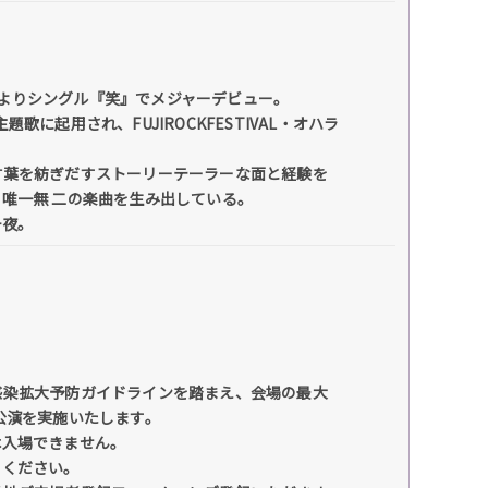
rax よりシングル『笑』でメジャーデビュー。
起用され、FUJIROCKFESTIVAL・オハラ
言葉を紡ぎだすストーリーテーラーな面と経験を
唯一無 二の楽曲を生み出している。
一夜。
感染拡大予防ガイドラインを踏まえ、会場の最大
公演を実施いたします。
は入場できません。
てください。