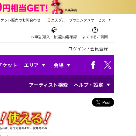
チケット販売のお問合わせ
楽天グループのエンタメサービス
チケット
楽天チケット
お申込(購入・抽選)内容確認
よくあるご質問
本/ゲーム/CD/DVD
ログイン
/
会員登録
楽天ブックス
電子書籍
楽天Kobo
チケット
エリア
会場
雑誌読み放題
楽天マガジン
アーティスト検索
ヘルプ・設定
音楽配信
楽天ミュージック
動画配信
楽天TV
動画配信ガイド
Rakuten PLAY
無料テレビ
Rチャンネル