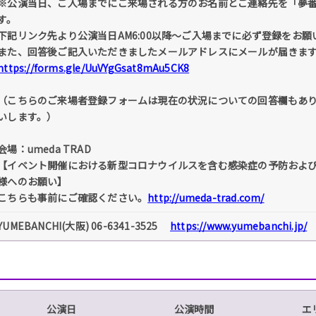
※公演当日、ご入場までにご来場される方のお名前とご連絡先を「夢
す。
下記リンク先より公演当日AM6:00以降〜ご入場までに必ず登録をお願
また、回答後ご記入いただきましたメールアドレスにメールが届きま
https://forms.gle/UuVYgGsat8mAu5CK8
（こちらのご来場者登録フォームは現在の状況についての回答欄もありま
いします。）
会場：umeda TRAD
【イベント開催における新型コロナウイルスを含む感染症の予防およ
様へのお願い】
こちらも事前にご確認ください。
http://umeda-trad.com/
YUMEBANCHI(大阪) 06-6341-3525
https://www.yumebanchi.jp/
公演日
公演時間
エ