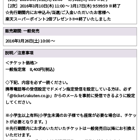
［2次］2016年3月10日(木) 11:00 ～ 3月17日(木) 9:599:59 ※終了
☆先行期間内にお申込み/当選/ご入金いただいたお客様へ
楽天スーパーポイント2倍プレゼント!!⇒終了いたしました
販売期間: 一般発売
2016年3月26日(土) 10:00 ～
説明／注意事項
＜チケット価格＞
一般指定席 8,400円(税込)
◇下記、内容を必ず一読ください。
携帯電話等の受信設定でドメイン指定受信を設定している方は、必ず
「@ticket.rakuten.co.jp」からのメールを事前に受信できるように設定
してください。
※小学生以上有料(小学生未満のお子様でも座席が必要な場合は、チケッ
トが必要となります。)
※先行期間内にお求めいただいたチケットは一般発売日以降にお引換え
いただけます。