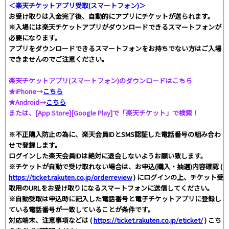
＜楽天チケットアプリ受取(スマートフォン)＞
お受け取りは入金完了後、自動的にアプリにチケットが送られます。
※入場には楽天チケットアプリがダウンロードできるスマートフォンが
必要になります。
アプリをダウンロードできるスマートフォンをお持ちでない方はご入場
できませんのでご注意ください。
楽天チケットアプリ(スマートフォン)のダウンロードはこちら
★iPhone→
こちら
★Android→
こちら
または、[App Store][Google Play]で「楽天チケット」で検索！
※不正購入防止の為に、楽天会員IDとSMS認証した電話番号の組み合わ
せで登録します。
ログインした楽天会員IDは絶対に退会しないようお願い致します。
※チケットが自動で受け取れない場合は、お申込(購入・抽選)内容確認 (
https://ticket.rakuten.co.jp/orderreview
) にログインの上、チケット受
取用のURLをお受け取りになるスマートフォンに送信してください。
※自動受取は申込時に記入した電話番号と電子チケットアプリに登録し
ている電話番号が一致していることが条件です。
対応端末、注意事項などは (
https://ticket.rakuten.co.jp/eticket/
) こち