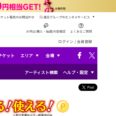
チケット販売のお問合わせ
楽天グループのエンタメサービス
チケット
楽天チケット
お申込(購入・抽選)内容確認
よくあるご質問
本/ゲーム/CD/DVD
ログイン
/
会員登録
楽天ブックス
電子書籍
楽天Kobo
チケット
エリア
会場
雑誌読み放題
楽天マガジン
アーティスト検索
ヘルプ・設定
音楽配信
楽天ミュージック
動画配信
楽天TV
動画配信ガイド
Rakuten PLAY
無料テレビ
Rチャンネル