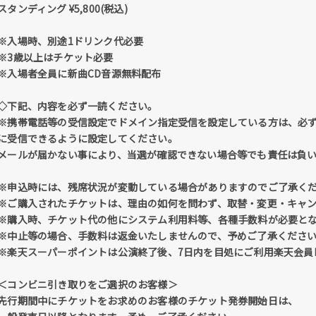
スタンディング ¥5,800(税込)
※入場時、別途1ドリンク代必要
※3歳以上はチケット必要
※入場者全員に新曲CD音源無料配布
◇下記、内容を必ず一読ください。
※携帯電話等の受信設定でドメイン指定受信を設定している方は、必ず「@tick
に受信できるように設定してください。
メールが届かない事により、当選が確認できない場合等でも責任は負
※申込時には、残席状況が変動している場合がありますのでご了承く
※ご購入されたチケットは、理由の如何を問わず、取替・変更・キャ
※購入時、チケット代の他にシステム利用料等、各種手数料が必要と
※中止等の場合、手数料は返金いたしませんので、予めご了承くださ
※楽天スーパーポイントは公演終了後、7日内を目処にご利用楽天会員
＜コンビニ引き取りをご選択のお客様＞
先行期間中にチケットをお求めのお客様のチケット発券開始日は、