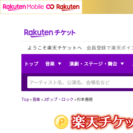
ようこそ楽天チケットへ
会員登録で楽天ポイ
トップ
音楽
演劇・ステージ・舞台
Top
»
音楽
»
Jポップ・ロック
»
杉本善徳