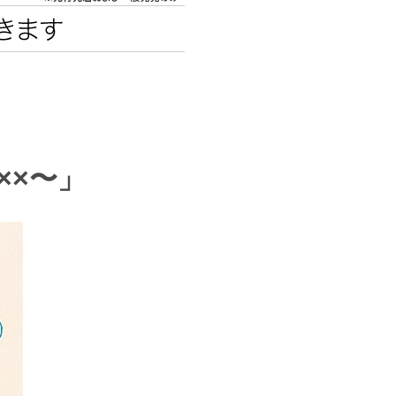
エンタメニュース
推し楽
e ××〜」