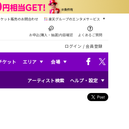
チケット販売のお問合わせ
楽天グループのエンタメサービス
チケット
楽天チケット
お申込(購入・抽選)内容確認
よくあるご質問
本/ゲーム/CD/DVD
ログイン
/
会員登録
楽天ブックス
電子書籍
楽天Kobo
チケット
エリア
会場
雑誌読み放題
楽天マガジン
アーティスト検索
ヘルプ・設定
音楽配信
楽天ミュージック
動画配信
楽天TV
動画配信ガイド
Rakuten PLAY
無料テレビ
Rチャンネル