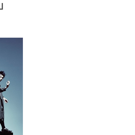
製」
エンタメニュース
推し楽