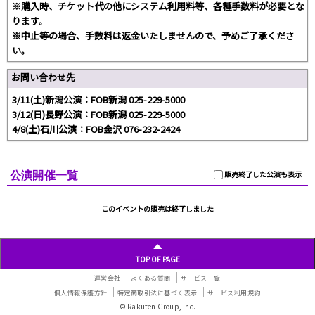
※購入時、チケット代の他にシステム利用料等、各種手数料が必要とな
ります。
※中止等の場合、手数料は返金いたしませんので、予めご了承くださ
い。
お問い合わせ先
3/11(土)新潟公演：FOB新潟 025-229-5000
3/12(日)長野公演：FOB新潟 025-229-5000
4/8(土)石川公演：FOB金沢 076-232-2424
公演開催一覧
販売終了した公演も表示
このイベントの販売は終了しました
TOP OF PAGE
運営会社
よくある質問
サービス一覧
個人情報保護方針
特定商取引法に基づく表示
サービス利用規約
© Rakuten Group, Inc.