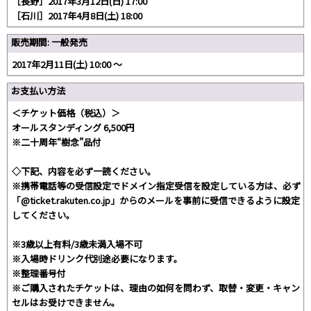
［長野］2017年3月12日(日) 17:00
［石川］2017年4月8日(土) 18:00
販売期間: 一般発売
2017年2月11日(土) 10:00 〜
お支払い方法
＜チケット価格（税込）＞
オールスタンディング 6,500円
※二十周年“樹念”品付
◇下記、内容を必ず一読ください。
※携帯電話等の受信設定でドメイン指定受信を設定している方は、必ず
「@ticket.rakuten.co.jp」からのメールを事前に受信できるように設定
してください。
※3歳以上有料/3歳未満入場不可
※入場時ドリンク代別途必要になります。
※整理番号付
※ご購入されたチケットは、理由の如何を問わず、取替・変更・キャン
セルはお受けできません。