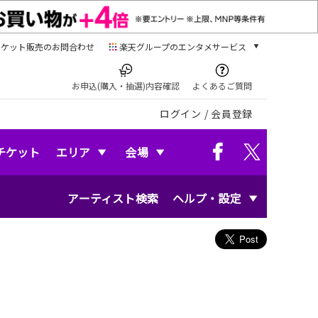
チケット販売のお問合わせ
楽天グループのエンタメサービス
チケット
楽天チケット
お申込(購入・抽選)内容確認
よくあるご質問
本/ゲーム/CD/DVD
ログイン
/
会員登録
楽天ブックス
電子書籍
楽天Kobo
チケット
エリア
会場
雑誌読み放題
楽天マガジン
アーティスト検索
ヘルプ・設定
音楽配信
楽天ミュージック
動画配信
楽天TV
動画配信ガイド
Rakuten PLAY
無料テレビ
Rチャンネル