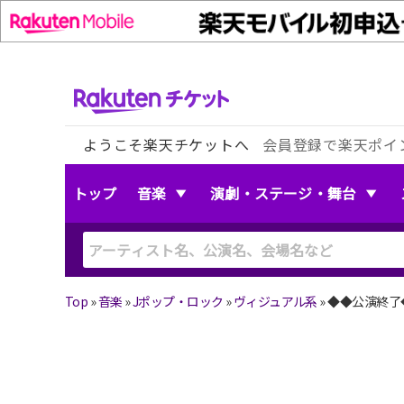
ようこそ楽天チケットへ
会員登録で楽天ポイ
トップ
音楽
演劇・ステージ・舞台
Top
»
音楽
»
Jポップ・ロック
»
ヴィジュアル系
»
◆◆公演終了◆◆