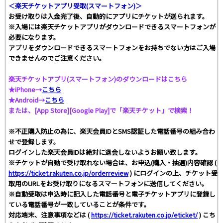
＜楽天チケットアプリ受取(スマートフォン)＞
お受け取りは入金完了後、自動的にアプリにチケットが送られます。
※入場には楽天チケットアプリがダウンロードできるスマートフォンが
必要になります。
アプリをダウンロードできるスマートフォンをお持ちでない方はご入場
できませんのでご注意ください。
楽天チケットアプリ(スマートフォン)のダウンロードはこちら
★iPhone→
こちら
★Android→
こちら
または、[App Store][Google Play]で「楽天チケット」で検索！
※不正購入防止の為に、楽天会員IDとSMS認証した電話番号の組み合わ
せで登録します。
ログインした楽天会員IDは絶対に退会しないようお願い致します。
※チケットが自動で受け取れない場合は、お申込(購入・抽選)内容確認 (
https://ticket.rakuten.co.jp/orderreview
) にログインの上、チケット受
取用のURLをお受け取りになるスマートフォンに送信してください。
※自動受取は申込時に記入した電話番号と電子チケットアプリに登録し
ている電話番号が一致していることが条件です。
対応端末、注意事項などは (
https://ticket.rakuten.co.jp/eticket/
) こち