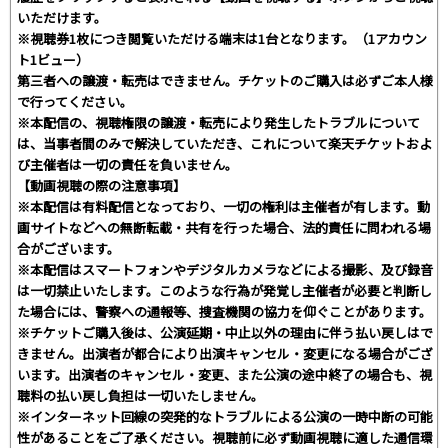
いただけます。
※視聴券1枚につき閲覧いただける端末は1台となります。（1アカウン
ト1ビュー）
第三者への譲渡・転売はできません。チケットのご購入は必ずご本人様
で行ってください。
※本配信の、視聴権限の譲渡・転売により発生したトラブルについて
は、当事者間のみで解決していただき、これについて楽天チケットおよ
び主催者は一切の責任を負いません。
【動画視聴の際の注意事項】
※本配信は有料配信となっており、一切の権利は主催者が有します。動
画サイトなどへの無断転載・共有を行った場合、法的責任に問われる場
合がございます。
※本配信はスマートフォンやデジタルカメラなどによる撮影、及び録音
は一切禁止いたします。このような行為が発覚し主催者が必要と判断し
た場合には、警察への通報等、捜査機関の協力を仰ぐことがあります。
※チケットご購入後は、公演延期・中止以外の理由に伴う払い戻しはで
きません。出演者が都合により出演キャンセル・変更になる場合がござ
います。出演者のキャンセル・変更、また公演の途中終了の場合も、視
聴料の払い戻し負担は一切いたしません。
※インターネット回線の突発的なトラブルによる公演の一時中断の可能
性があることをご了承ください。視聴前に必ず動画視聴に適した通信環