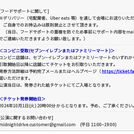
[フードサポートに関して]
※デリバリー（宅配業者、Uber eats 等）を通して会場にお送りいた
ご自身でのお持込みは原則禁止とさせて頂きます。
（当日、フードサポートの重複を防ぐため事前にサポート内容をmailto：midni
でご連絡いただきますようお願い致します。）
＜コンビニ受取(セブンｰイレブンまたはファミリーマート)＞
コンビニ店舗は、セブンｰイレブンまたはファミリーマートのいずれか
引取開始日以降に店舗にてチケットをお引取りいただきます。
発券方法詳細は予約完了メールまたはヘルプページ（
https://ticket.
認いただけます。
公演当日は、発券された紙チケットにてご入場となります。
＜チケット発券開始日＞
2024年10月1日(火) 20時00分 からとなります。予め、ご了承ください
[公演に関するお問い合わせ]
midnightdrive.customer@gmail.com (平日 11:00~19:00)