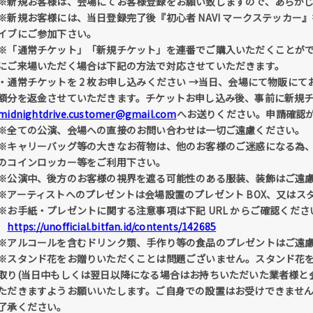
※新規お客様は、会場にてお客様登録をお願い致しますので、あらか
※新規お客様には、当日登録完了後『初心者 NAVI マークステッカ
イブにご参加下さい。
※「通常チケット」「新規チケット」を連番でご購入いただくことが
にご来場いただく場合は下記の方法で対応させていただきます。
・通常チケットを 2 枚お申し込みください →当日、会場にて物販に
額分を返金させていただきます。チケットお申し込み後、事前に新規
midnightdrive.customer@gmail.com
へお送りください。申請確認
※全ての公演、会場への直接のお問い合わせは一切ご遠慮ください。
※キャリーバッグ等の大きなお荷物は、他のお客様のご迷惑になる為
のコインロッカー等をご利用下さい。
※公演中、後方のお客様の視界を遮る可能性のある服装、装飾はご遠
※アーティストへのプレゼントは会場設置のプレゼント BOX、又はス
※お手紙・プレゼントに関する注意事項は下記 URL からご確認くださ
https://unofficial.bitfan.id/contents/142685
※アルコールを含むドリンク類、手作り等の食品のプレゼントはご遠
※スタンド花をお贈りいただくことは問題ございません。スタンド花
取り(当日中もしくは翌日以降になる場合はお持ちいただいた業者様と
ただきますようお願いいたします。ご自身での設置はお受けできませ
了承ください。