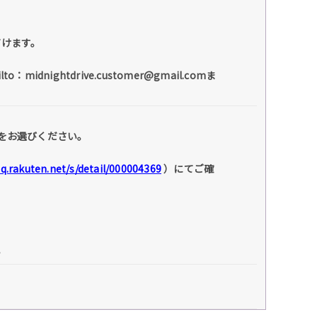
だけます。
ghtdrive.customer@gmail.comま
をお選びください。
faq.rakuten.net/s/detail/000004369
）にてご確
。