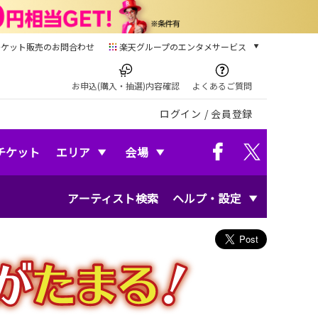
チケット販売のお問合わせ
楽天グループのエンタメサービス
チケット
楽天チケット
お申込(購入・抽選)内容確認
よくあるご質問
本/ゲーム/CD/DVD
ログイン
/
会員登録
楽天ブックス
電子書籍
楽天Kobo
チケット
エリア
会場
雑誌読み放題
楽天マガジン
アーティスト検索
ヘルプ・設定
音楽配信
楽天ミュージック
動画配信
楽天TV
動画配信ガイド
Rakuten PLAY
無料テレビ
Rチャンネル