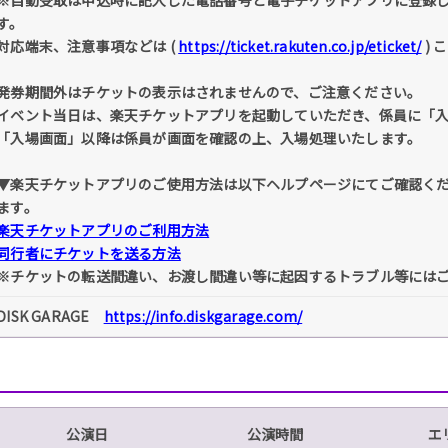
※自動受取は申込時に記入した電話番号と電子チケットアプリに登録
す。
対応端末、注意事項などは (
https://ticket.rakuten.co.jp/eticket/
) 
発券期間外はチケットの表示はされませんので、ご注意ください。
イベント当日は、楽天チケットアプリを起動していただき、係員に「
「入場画面」以降は係員が画面を確認の上、入場処理いたします。
▼楽天チケットアプリのご使用方法は以下ヘルプページにてご確認く
ます。
楽天チケットアプリのご利用方法
同行者にチケットを送る方法
※チケットの転送間違い、お渡し間違い等に起因するトラブル等には
DISK GARAGE
https://info.diskgarage.com/
公演日
公演時間
エ