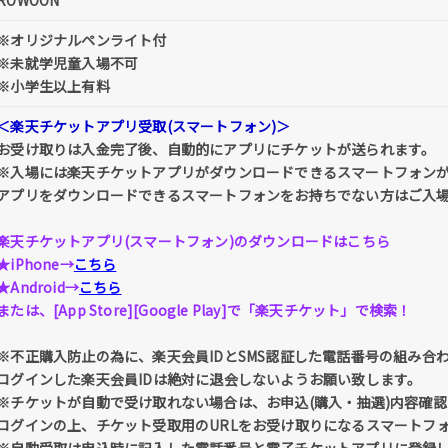
ROWOON
※オリジナルペンライト付
※未就学児童入場不可
※小学生以上有料
＜楽天チケットアプリ受取(スマートフォン)＞
お受け取りは入金完了後、自動的にアプリにチケットが送られます。
※入場には楽天チケットアプリがダウンロードできるスマートフォン
アプリをダウンロードできるスマートフォンをお持ちでない方はご入
楽天チケットアプリ(スマートフォン)のダウンロードはこちら
★iPhone→
こちら
★Android→
こちら
または、[App Store][Google Play]で「楽天チケット」で検索！
※不正購入防止の為に、楽天会員IDとSMS認証した電話番号の組み合
ログインした楽天会員IDは絶対に退会しないようお願い致します。
※チケットが自動で受け取れない場合は、お申込(購入・抽選)内容確認 
ログインの上、チケット受取用のURLをお受け取りになるスマートフ