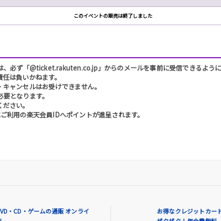
このイベントの販売は終了しました
「@ticket.rakuten.co.jp」からのメールを事前に受信できるよ
責任は負いかねます。
・キャンセルはお受けできません。
必要となります。
ください。
ご利用の楽天会員IDへポイントが進呈されます。
VD・CD・ゲームの通販 オンライ
お得なクレジットカード
店
ザクザク！年会費無料