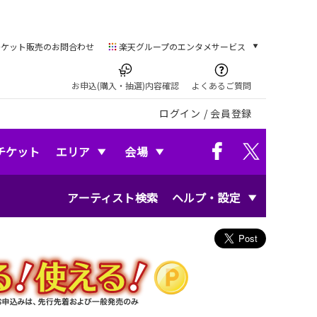
チケット販売のお問合わせ
楽天グループのエンタメサービス
チケット
楽天チケット
お申込(購入・抽選)内容確認
よくあるご質問
本/ゲーム/CD/DVD
ログイン
/
会員登録
楽天ブックス
電子書籍
楽天Kobo
チケット
エリア
会場
雑誌読み放題
楽天マガジン
アーティスト検索
ヘルプ・設定
音楽配信
楽天ミュージック
動画配信
楽天TV
動画配信ガイド
Rakuten PLAY
無料テレビ
Rチャンネル