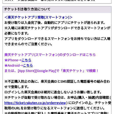
チケット引き取り方法について
＜楽天チケットアプリ受取(スマートフォン)＞
お受け取りは入金完了後、自動的にアプリにチケットが送られます。
※入場には楽天チケットアプリがダウンロードできるスマートフォンが
必要になります。
アプリをダウンロードできるスマートフォンをお持ちでない方はご入場
できませんのでご注意ください。
楽天チケットアプリ(スマートフォン)のダウンロードはこちら
★iPhone→
こちら
★Android→
こちら
または、[App Store][Google Play]で「楽天チケット」で検索！
※不正購入防止の為に、楽天会員IDとSMS認証した電話番号の組み合わ
せで登録します。
ログインした楽天会員IDは絶対に退会しないようお願い致します。
※チケットが自動で受け取れない場合は、お申込(購入・抽選)内容確認 (
https://ticket.rakuten.co.jp/orderreview
) にログインの上、チケット受
取用のURLをお受け取りになるスマートフォンに送信してください。
※自動受取は申込時に記入した電話番号と電子チケットアプリに登録し