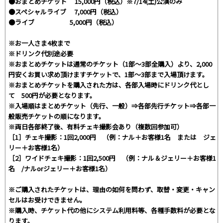
●おまとめチケット 15,000円（税込）※7/14(土)公演のみ
●スペシャルライブ 7,000円（税込）
●ライブ 5,000円（税込）
※お一人さま4枚まで
※ドリンク代別途必要
※おまとめチケットは通常のチケット（1部～3部全購入）より、2,000
円安くお買い求め頂けますチケットで、1部～3部まで入場頂けます。
※おまとめチケットを購入された方は、各部入場時にドリンク代とし
て 500円が必要となります。
※入場順はまとめチケット（先行、一般）⇒各部先行チケット⇒各部一
般販売チケットの順になります。
※両日各部終了後、有料チェキ撮影会あり（複数回参加可）
［1］チェキ撮影：1回2,000円 （例：ナル＋お客様1名 または ジェ
リー＋お客様1名）
［2］ワイドチェキ撮影：1回2,500円 （例：ナル＆ジェリー＋お客様1
名 /ナルorジェリー＋お客様1名）
※ご購入されたチケットは、理由の如何を問わず、取替・変更・キャン
セルはお受けできません。
※購入時、チケット代の他にシステム利用料等、各種手数料が必要とな
ります。