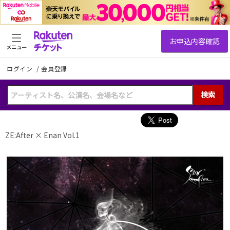
メニュー
ログイン
/
会員登録
検索
ZE:After × Enan Vol.1