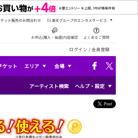
チケット販売のお問合わせ
楽天グループのエンタメサービス
チケット
楽天チケット
お申込(購入・抽選)内容確認
よくあるご質問
本/ゲーム/CD/DVD
ログイン
/
会員登録
楽天ブックス
電子書籍
楽天Kobo
チケット
エリア
会場
雑誌読み放題
楽天マガジン
アーティスト検索
ヘルプ・設定
音楽配信
楽天ミュージック
動画配信
楽天TV
動画配信ガイド
Rakuten PLAY
無料テレビ
Rチャンネル