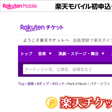
ようこそ楽天チケットへ
会員登録で楽天ポイ
トップ
音楽
演劇・ステージ・舞台
Top
»
音楽
»
Kポップ・Kロック
»
Park Ji Hoon｜パク・ジフ