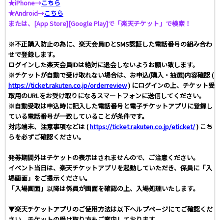
★iPhone→
こちら
★Android→
こちら
または、[App Store][Google Play]で「楽天チケット」で検索！
※不正購入防止の為に、楽天会員IDとSMS認証した電話番号の組み合わ
せで登録します。
ログインした楽天会員IDは絶対に退会しないようお願い致します。
※チケットが自動で受け取れない場合は、お申込(購入・抽選)内容確認 (
https://ticket.rakuten.co.jp/orderreview
) にログインの上、チケット受
取用のURLをお受け取りになるスマートフォンに送信してください。
※自動受取は申込時に記入した電話番号と電子チケットアプリに登録し
ている電話番号が一致していることが条件です。
対応端末、注意事項などは (
https://ticket.rakuten.co.jp/eticket/
) こち
らを必ずご確認ください。
発券期間外はチケットの表示はされませんので、ご注意ください。
イベント当日は、楽天チケットアプリを起動していただき、係員に「入
場画面」をご提示ください。
「入場画面」以降は係員が画面を確認の上、入場処理いたします。
▼楽天チケットアプリのご使用方法は以下ヘルプページにてご確認くだ
さい。チケットの受け取り方もご案内しております。