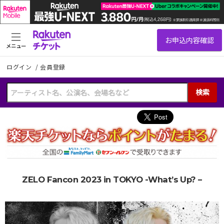
メニュー
ログイン
/
会員登録
検索
ZELO Fancon 2023 in TOKYO -What’s Up? –