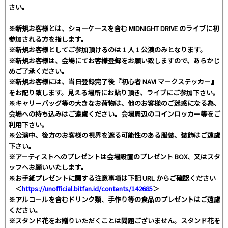
さい。
※新規お客様とは、ショーケースを含む MIDNIGHT DRIVE のライブに初
参加される方を指します。
※新規お客様としてご参加頂けるのは 1 人 1 公演のみとなります。
※新規お客様は、会場にてお客様登録をお願い致しますので、あらかじ
めご了承ください。
※新規お客様には、当日登録完了後『初心者 NAVI マークステッカー』
をお配り致します。見える場所にお貼り頂き、ライブにご参加下さい。
※キャリーバッグ等の大きなお荷物は、他のお客様のご迷惑になる為、
会場への持ち込みはご遠慮ください。会場周辺のコインロッカー等をご
利用下さい。
※公演中、後方のお客様の視界を遮る可能性のある服装、装飾はご遠慮
下さい。
※アーティストへのプレゼントは会場設置のプレゼント BOX、又はスタ
ッフへお願いいたします。
※お手紙プレゼントに関する注意事項は下記 URL からご確認ください
＜
https://unofficial.bitfan.id/contents/142685
＞
※アルコールを含むドリンク類、手作り等の食品のプレゼントはご遠慮
ください。
※スタンド花をお贈りいただくことは問題ございません。スタンド花を