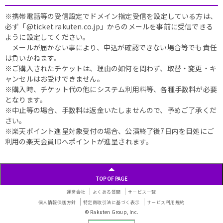
※携帯電話等の受信設定でドメイン指定受信を設定している方は、
必ず「@ticket.rakuten.co.jp」からのメールを事前に受信できる
ように設定してください。
メールが届かない事により、申込が確認できない場合等でも責任
は負いかねます。
※ご購入されたチケットは、理由の如何を問わず、取替・変更・キ
ャンセルはお受けできません。
※購入時、チケット代の他にシステム利用料等、各種手数料が必要
となります。
※中止等の場合、手数料は返金いたしませんので、予めご了承くだ
さい。
※楽天ポイント進呈対象受付の場合、公演終了後7日内を目処にご
利用の楽天会員IDへポイントが進呈されます。
TOP OF PAGE
運営会社
よくある質問
サービス一覧
個人情報保護方針
特定商取引法に基づく表示
サービス利用規約
© Rakuten Group, Inc.