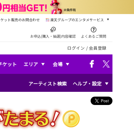
チケット販売のお問合わせ
楽天グループのエンタメサービス
チケット
楽天チケット
お申込(購入・抽選)内容確認
よくあるご質問
本/ゲーム/CD/DVD
ログイン
/
会員登録
楽天ブックス
電子書籍
楽天Kobo
チケット
エリア
会場
雑誌読み放題
楽天マガジン
アーティスト検索
ヘルプ・設定
音楽配信
楽天ミュージック
動画配信
楽天TV
動画配信ガイド
Rakuten PLAY
無料テレビ
Rチャンネル