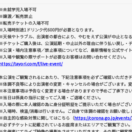
※未就学児入場不可
※譲渡／転売禁止
※転売チケットの入場不可
※入場時別途1ドリンク代600円が必要となります。
※天候やトラブル、出演者の都合により、やむをえず公演が中止とな
※チケットご購入後は、公演延期・中止以外の理由に伴う払い戻し・
※公演・場内注意事項／禁止事項についてなど、最新情報を公式サイ
※入場や観覧の際サポートが必要なお客様はお問い合わせください。
https://tayori.com/f/live-event/
本公演をご観覧されるにあたり、下記注意事項を必ずご確認いただき
※体調不良等により出演者の変更・キャンセルの場合がございます。
※本注意事項は予告なく変更する場合がありますので予めご了承下さ
※当日は係員の指示に従ってご入場・ご退場ください。
※入場の際に本人確認の為に身分証明証をご提示いただく場合がござ
※入場時、検温/消毒は行いません。ご自身で体調の確認をお願い致し
※自主的な感染対策に関してはこちら（
https://corona.go.jp/events/
※必ずチケットに記載されているお座席またはエリアでご観覧下さい
※主催者にてライブ映像の撮影をさせていただきます。その際に観客