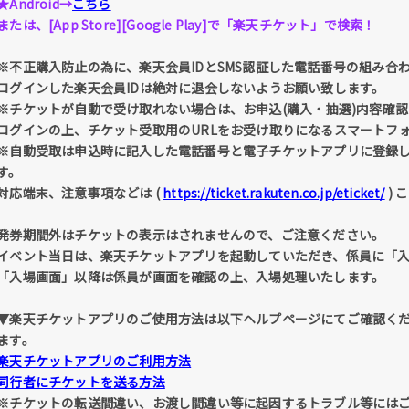
★Android→
こちら
または、[App Store][Google Play]で「楽天チケット」で検索！
※不正購入防止の為に、楽天会員IDとSMS認証した電話番号の組み合
ログインした楽天会員IDは絶対に退会しないようお願い致します。
※チケットが自動で受け取れない場合は、お申込(購入・抽選)内容確認 
ログインの上、チケット受取用のURLをお受け取りになるスマートフ
※自動受取は申込時に記入した電話番号と電子チケットアプリに登録
す。
対応端末、注意事項などは (
https://ticket.rakuten.co.jp/eticket/
) 
発券期間外はチケットの表示はされませんので、ご注意ください。
イベント当日は、楽天チケットアプリを起動していただき、係員に「
「入場画面」以降は係員が画面を確認の上、入場処理いたします。
▼楽天チケットアプリのご使用方法は以下ヘルプページにてご確認く
ます。
楽天チケットアプリのご利用方法
同行者にチケットを送る方法
※チケットの転送間違い、お渡し間違い等に起因するトラブル等には