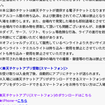
い。
※本公演のチケットは楽天チケットが提供する電子チケットとなりま
※アルコール類の持ち込み、および飲酒をされてのご入場は禁止とな
入場をお断りします。また、会場内で発覚した場合も即刻退場とさせ
※会場内でのお飲み物を摂取して頂いても問題ございませんが、お食
※ダイブ、サーフ、リフト、モッシュ等危険な行為、ライブの進行を
の判断にてご退場いただく場合があります。
※オフィシャルグッズとして販売しているペンライトより大きいサイズ
るペンライト・ケミカルライトは持ち込み・使用を禁止とさせていた
イトも持ち込み・使用を禁止させていただきます。
※許可された場合を除き公演中の場内での撮影・録音等の行為は禁止
＜楽天チケットアプリ受取(スマートフォン)＞
お受け取りは入金完了後、自動的にアプリにチケットが送られます。
※入場には楽天チケットアプリがダウンロードできるスマートフォン
アプリをダウンロードできるスマートフォンをお持ちでない方はご入
楽天チケットアプリ(スマートフォン)のダウンロードはこちら
★iPhone→
こちら