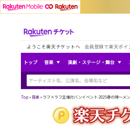
ようこそ楽天チケットへ
会員登録で楽天ポイ
トップ
音楽
演劇・ステージ・舞台
Top
»
音楽
»
ラフ×ラフ主催対バンイベント 2025春の陣〜メンバー争奪L