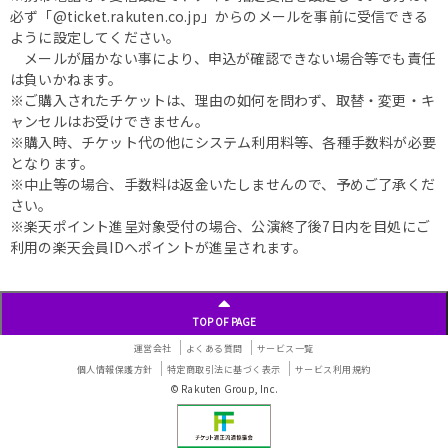
必ず「@ticket.rakuten.co.jp」からのメールを事前に受信できる
ように設定してください。
メールが届かない事により、申込が確認できない場合等でも責任
は負いかねます。
※ご購入されたチケットは、理由の如何を問わず、取替・変更・キ
ャンセルはお受けできません。
※購入時、チケット代の他にシステム利用料等、各種手数料が必要
となります。
※中止等の場合、手数料は返金いたしませんので、予めご了承くだ
さい。
※楽天ポイント進呈対象受付の場合、公演終了後7日内を目処にご
利用の楽天会員IDへポイントが進呈されます。
TOP OF PAGE
運営会社
よくある質問
サービス一覧
個人情報保護方針
特定商取引法に基づく表示
サービス利用規約
© Rakuten Group, Inc.