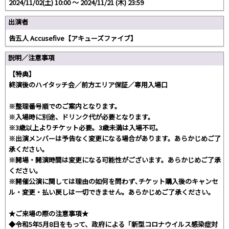
2024/11/02(土) 10:00 〜 2024/11/21 (木) 23:59
出演者
告五人 Accusefive【アキューズファイブ】
説明／注意事項
【特典】
終演後のハイタッチ会／前方エリア保証／専用入場口
※整理番号順でのご案内となります。
※入場時に別途、ドリンク代が必要となります。
※3歳以上よりチケット必要。3歳未満は入場不可。
※出演メンバーは予告なく変更になる場合があります。あらかじめご了
承ください。
※開場・開演時間は変更になる可能性がございます。あらかじめご了承
ください。
※開催公演に関しては理由の如何を問わず､チケット購入後のキャンセ
ル・変更・払い戻しは一切できません。あらかじめご了承ください。
★ご来場の際の注意事項★
◆令和5年5月8日をもって、政府による「新型コロナウイルス感染症対