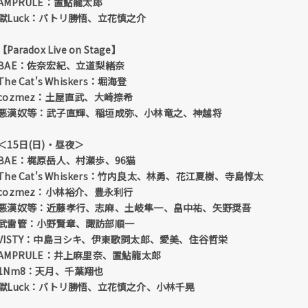
AMPRULE：置鮎龍太郎
獄Luck：バトリ勝悟、立花慎之介
【Paradox Live on Stage】
BAE：佐奈宏紀、立道梨緒奈
The Cat's Whiskers：堀海登
cozmez：土屋直武、大崎捺希
悪漢奴等：武子直輝、稲垣成弥、小林竜之、神越将
＜15日(日)・昼夜＞
BAE：梶原岳人、村瀬歩、96猫
The Cat's Whiskers：竹内良太、林勇、花江夏樹、寺島惇太
cozmez：小林裕介、豊永利行
悪漢奴等：近藤孝行、志麻、土岐隼一、畠中祐、矢野奨吾
武雷管：小野賢章、諏訪部順一
VISTY：中島ヨシキ、伊東歌詞太郎、愛美、住谷哲栄
AMPRULE：井上麻里奈、置鮎龍太郎
1Nm8：天月、千葉翔也
獄Luck：バトリ勝悟、立花慎之介、小林千晃