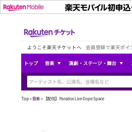
ようこそ楽天チケットへ
会員登録で楽天ポイ
トップ
音楽
演劇・ステージ・舞台
Top
»
音楽
»
【配信】Paradox Live Dope Space