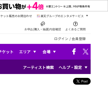
チケット販売のお問合わせ
楽天グループのエンタメサービス
チケット
楽天チケット
お申込(購入・抽選)内容確認
よくあるご質問
本/ゲーム/CD/DVD
ログイン
/
会員登録
楽天ブックス
電子書籍
楽天Kobo
チケット
エリア
会場
雑誌読み放題
楽天マガジン
アーティスト検索
ヘルプ・設定
音楽配信
楽天ミュージック
動画配信
楽天TV
動画配信ガイド
Rakuten PLAY
無料テレビ
Rチャンネル