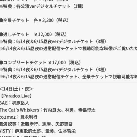
※特典：各公演verデジタルチケット（1種）
●全景チケット 各￥3,300（税込）
●通しチケット ￥12,000（税込）
※特典：6/14夜＆6/15昼夜verデジタルチケット（3種）
※6/14夜＆6/15昼夜の通常配信チケットで視聴可能な映像がご覧いた
●コンプリートチケット ￥17,000（税込）
※特典：6/14夜＆6/15昼夜verデジタルチケット（3種）
※6/14夜＆6/15昼夜の通常配信チケット、全景チケットで視聴可能
＜14日(土)・夜＞
【Paradox Live】
BAE：梶原岳人
The Cat's Whiskers：竹内良太、林勇、寺島惇太
cozmez：豊永利行
悪漢奴等：近藤孝行、志麻、矢野奨吾
VISTY：伊東歌詞太郎、愛美、住谷哲栄