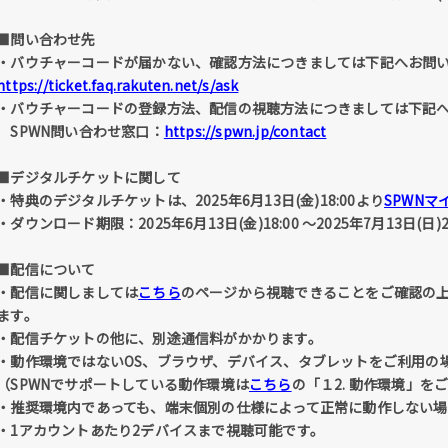
■問い合わせ先
・バウチャーコードが届かない、確認方法につきましては下記へお問
https://ticket.faq.rakuten.net/s/ask
・バウチャーコードの登録方法、配信の視聴方法につきましては下記
SPWN問い合わせ窓口：
https://spwn.jp/contact
■デジタルチケットに関して
・特典のデジタルチケットは、2025年6月13日(金)18:00より
SPWNマ
・ダウンロード期限：2025年6月13日(金)18:00 ～2025年7月13日(日)2
■配信について
・配信に関しましては
こちら
のページから視聴できることをご確認の
ます。
・配信チケットの他に、別途通信料がかかります。
・動作環境ではないOS、ブラウザ、デバイス、タブレットをご利用の
（SPWNでサポートしている動作環境は
こちら
の「１2. 動作環境」を
・推奨環境内であっても、端末個別の仕様によって正常に動作しない場
・1アカウントあたり2デバイスまで視聴可能です。