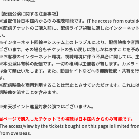
【配信公演に関する注意事項】
※当配信は日本国内からのみ視聴可能です。(The access from outside of Ja
※配信チケットのご購入前に、配信ライブ視聴に適したインターネッ
い。
※インターネット回線やシステム上のトラブルにより、配信映像や音
ございます。その場合もチケットの払い戻しは致しかねますことを予
※お客様のインターネット環境、視聴環境に伴う不具合に関しては、
※本公演は有料の配信です。一切の権利は主催者が有します。カメラ
は全て禁止いたします。また、動画サイトなどへの無断転載・共有を
す。
※配信映像を商用利用することは禁止とさせていただきます。これに
信映像を流すことを含みます。
※楽天ポイント進呈対象公演ではございません。
当ページで購入したチケットでの視聴は日本国内からのみ可能です。
The access/view by the tickets bought on this page is limited fro
from overseas.