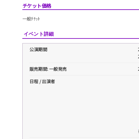
チケット価格
一般ﾁｹｯﾄ
イベント詳細
公演期間
販売期間: 一般発売
日程 / 出演者