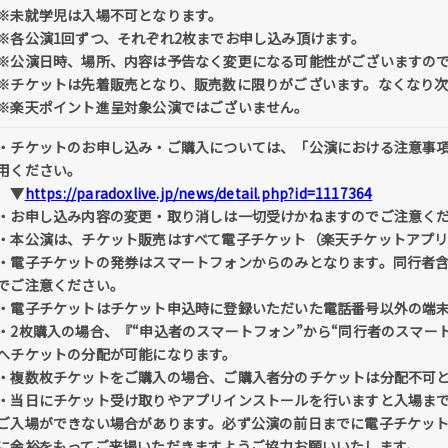
※未就学児は入場不可となります。
※各公演1回ずつ、それぞれ2枚までお申し込み頂けます。
※公演日時、場所、内容は予告なく変更になる可能性がございますの
※チケットは先着販売となり、販売数に限りがございます。なくなり
※楽天ポイント進呈対象公演ではございません。
・チケットのお申し込み・ご購入については、「公演における注意事
用ください。
▼
https://paradoxlive.jp/news/detail.php?id=1117364
・お申し込み内容の変更・取り消しは一切受けかねますのでご注意く
・本公演は、チケット販売はすべて電子チケット（楽天チケットアプ
・電子チケットの発券はスマートフォンからのみとなります。同行者
でご注意ください。
・電子チケットはチケット申込時に登録いただいた電話番号以外の端
・2枚購入の場合、『“申込者のスマートフォン”から“同行者のスマー
へチケットの分配が可能になります。
・複数枚チケットをご購入の場合、ご購入者分のチケットは分配不可
・当日にチケット受け取りやアプリインストールを行いますと入場ま
ご入場ができない場合があります。必ず公演の前日までに電子チケッ
に余裕をもってご来場いただきますようご協力お願いいたします。