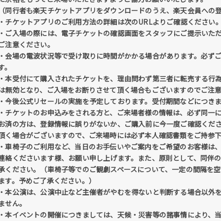
（同行者も楽天チケットアプリをダウンロードのうえ、楽天会員への
・チケットアプリのご利用方法の詳細は次のURLよりご確認ください
・ご入場の際には、電子チケットの確認画面をスタッフにご提示いた
ご注意ください。
・会場の電波状況等で受け取りに時間がかかる場合があります。必ず
す。
・本受付にて購入されたチケットを、理由問わず第三者に転売する行
は無効となり、ご入場をお断りさせて頂く場合もございますのでご注
・今後公式リセールの実施を予定しております。受付期間などにつき
・チケットのお申込みをされる方と、ご来場者様の情報は、必ず同一
お済の方は、登録情報に誤りがないか、ご購入前に今一度ご確認くだ
頂く場合がございますので、ご来場時には必ず本人確認書類をご持参
・車椅子のご利用など、当日のお手伝いやご案内をご希望のお客様は
連絡くださいます様、お願い申し上げます。また、原則として、同伴の
承ください。（車椅子等でのご観劇スペースについて、一定の間隔を空
ます。予めご了承ください。）
・本公演は、公演中止など主催者がやむを得ないと判断する場合以外
ません。
・本イベントの開催につきましては、天候・災害等の諸事情により、