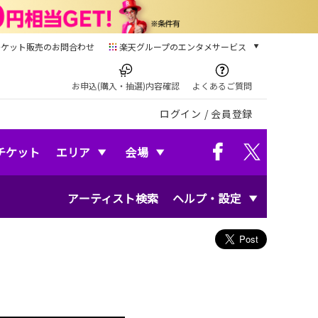
チケット販売のお問合わせ
楽天グループのエンタメサービス
チケット
楽天チケット
お申込(購入・抽選)内容確認
よくあるご質問
本/ゲーム/CD/DVD
ログイン
/
会員登録
楽天ブックス
電子書籍
楽天Kobo
チケット
エリア
会場
雑誌読み放題
楽天マガジン
アーティスト検索
ヘルプ・設定
音楽配信
楽天ミュージック
動画配信
楽天TV
動画配信ガイド
Rakuten PLAY
無料テレビ
Rチャンネル