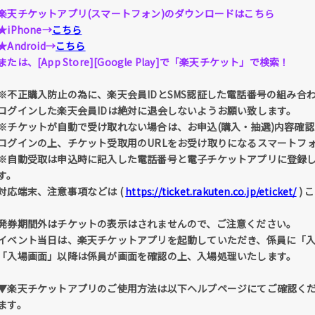
楽天チケットアプリ(スマートフォン)のダウンロードはこちら
★iPhone→
こちら
★Android→
こちら
または、[App Store][Google Play]で「楽天チケット」で検索！
※不正購入防止の為に、楽天会員IDとSMS認証した電話番号の組み合
ログインした楽天会員IDは絶対に退会しないようお願い致します。
※チケットが自動で受け取れない場合は、お申込(購入・抽選)内容確認 
ログインの上、チケット受取用のURLをお受け取りになるスマートフ
※自動受取は申込時に記入した電話番号と電子チケットアプリに登録
す。
対応端末、注意事項などは (
https://ticket.rakuten.co.jp/eticket/
) 
発券期間外はチケットの表示はされませんので、ご注意ください。
イベント当日は、楽天チケットアプリを起動していただき、係員に「
「入場画面」以降は係員が画面を確認の上、入場処理いたします。
▼楽天チケットアプリのご使用方法は以下ヘルプページにてご確認く
ます。