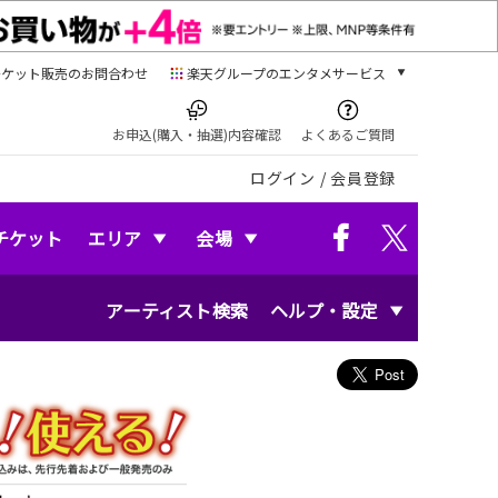
チケット販売のお問合わせ
楽天グループのエンタメサービス
チケット
楽天チケット
お申込(購入・抽選)内容確認
よくあるご質問
本/ゲーム/CD/DVD
ログイン
/
会員登録
楽天ブックス
電子書籍
楽天Kobo
チケット
エリア
会場
雑誌読み放題
楽天マガジン
アーティスト検索
ヘルプ・設定
音楽配信
楽天ミュージック
動画配信
楽天TV
動画配信ガイド
Rakuten PLAY
無料テレビ
Rチャンネル