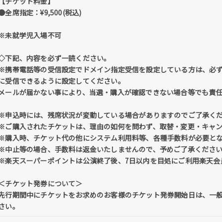
【チケット料金】
●全席指定：¥9,500(税込)
※未就学児⼊場不可
◇下記、内容を必ず一読ください。
※携帯電話等の受信設定でドメイン指定受信を設定している方は、必ず「@tick
に受信できるように設定してください。
メールが届かない事により、当選・購入が確認できない場合等でも責
※申込時には、残席状況が変動している場合がありますのでご了承く
※ご購入されたチケットは、理由の如何を問わず、取替・変更・キャ
※購入時、チケット代の他にシステム利用料等、各種手数料が必要と
※中止等の場合、手数料は返金いたしませんので、予めご了承くださ
※楽天スーパーポイントは公演終了後、7日以内を目処にご利用楽天会
＜チケット発券について＞
先行期間中にチケットをお求めのお客様のチケット発券開始日は、一
さい。