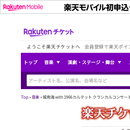
ようこそ楽天チケットへ
会員登録で楽天ポイ
トップ
音楽
演劇・ステージ・舞台
Top
»
音楽
»
城南海 with 1966カルテット クラシカルコンサート