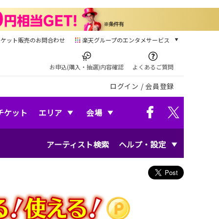
チケット販売のお問合わせ
楽天グループのエンタメサービス
チケット
楽天チケット
お申込(購入・抽選)内容確認
よくあるご質問
本/ゲーム/CD/DVD
ログイン
/
会員登録
楽天ブックス
電子書籍
楽天Kobo
チケット
エリア
会場
雑誌読み放題
楽天マガジン
アーティスト検索
ヘルプ・設定
音楽配信
楽天ミュージック
動画配信
楽天TV
動画配信ガイド
Rakuten PLAY
無料テレビ