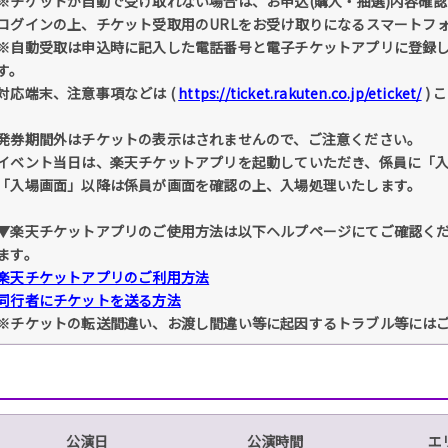
※チケットが自動で受け取れない場合は、お申込(購入・抽選)内容確認 
ログインの上、チケット受取用のURLをお受け取りになるスマートフ
※自動受取は申込時に記入した電話番号と電子チケットアプリに登録
す。
対応端末、注意事項などは (
https://ticket.rakuten.co.jp/eticket/
) 
発券期間外はチケットの表示はされませんので、ご注意ください。
イベント当日は、楽天チケットアプリを起動していただき、係員に「
「入場画面」以降は係員が画面を確認の上、入場処理いたします。
▼楽天チケットアプリのご使用方法は以下ヘルプページにてご確認く
ます。
楽天チケットアプリのご利用方法
同行者にチケットを送る方法
※チケットの転送間違い、お渡し間違い等に起因するトラブル等には
公演日
公演時間
エ