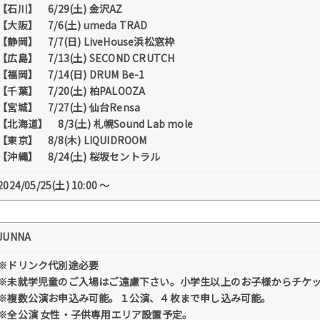
【石川】 6/29(土) 金沢AZ
【大阪】 7/6(土) umeda TRAD
【静岡】 7/7(日) LiveHouse浜松窓枠
【広島】 7/13(土) SECOND CRUTCH
【福岡】 7/14(日) DRUM Be-1
【千葉】 7/20(土) 柏PALOOZA
【宮城】 7/27(土) 仙台Rensa
【北海道】 8/3(土) 札幌Sound Lab mole
【東京】 8/8(木) LIQUIDROOM
【沖縄】 8/24(土) 桜坂セントラル
2024/05/25(土) 10:00 〜
JUNNA
※ドリンク代別途必要
※未就学児童のご⼊場はご遠慮下さい。⼩学⽣以上のお⼦様からチケ
※複数公演お申込み可能。１公演、４枚まで申し込み可能。
※全公演 女性・子供専用エリア設置予定。