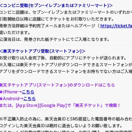
＜コンビニ受取(セブンｰイレブンまたはファミリーマート)＞
コンビニ店舗は、セブンｰイレブンまたはファミリーマートのいずれか
引取開始日以降に店舗にてチケットをお引取りいただきます。
発券方法詳細は予約完了メールまたはヘルプページ（
https://ticket.
認いただけます。
公演当日は、発券された紙チケットにてご入場となります。
＜楽天チケットアプリ受取(スマートフォン)＞
お受け取りは入金完了後、自動的にアプリにチケットが送られます。
※入場には楽天チケットアプリがダウンロードできるスマートフォン
アプリをダウンロードできるスマートフォンをお持ちでない方はご入
楽天チケットアプリ(スマートフォン)のダウンロードはこちら
★iPhone→
こちら
★Android→
こちら
または、[App Store][Google Play]で「楽天チケット」で検索！
※不正購入防止の為に、楽天会員IDとSMS認証した電話番号の組み合
ログインした楽天会員IDは絶対に退会しないようお願い致します。