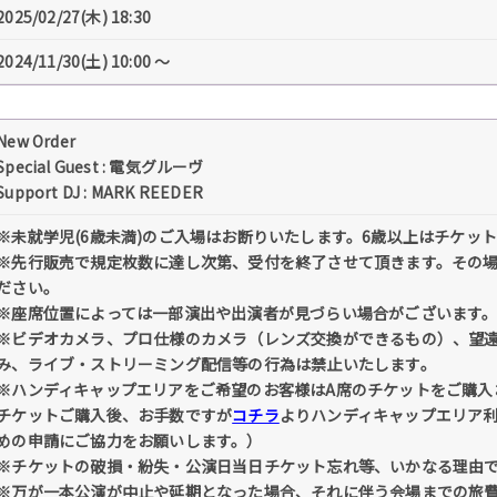
2025/02/27(木) 18:30
2024/11/30(土) 10:00 〜
New Order
Special Guest : 電気グルーヴ
Support DJ : MARK REEDER
※未就学児(6歳未満)のご入場はお断りいたします。6歳以上はチケッ
※先行販売で規定枚数に達し次第、受付を終了させて頂きます。その
ださい。
※座席位置によっては一部演出や出演者が見づらい場合がございます
※ビデオカメラ、プロ仕様のカメラ（レンズ交換ができるもの）、望
み、ライブ・ストリーミング配信等の行為は禁止いたします。
※ハンディキャップエリアをご希望のお客様はA席のチケットをご購入
チケットご購入後、お手数ですが
コチラ
よりハンディキャップエリア
めの申請にご協力をお願いします。）
※チケットの破損・紛失・公演日当日チケット忘れ等、いかなる理由
※万が一本公演が中止や延期となった場合、それに伴う会場までの旅費