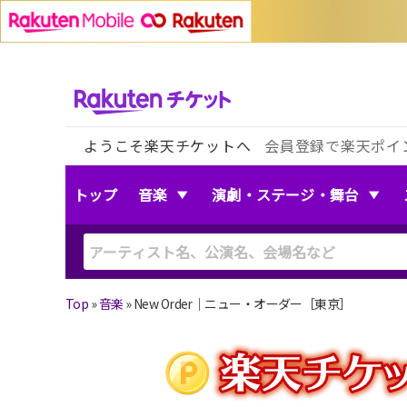
ようこそ楽天チケットへ
会員登録で楽天ポイ
トップ
音楽
演劇・ステージ・舞台
Top
»
音楽
»
New Order｜ニュー・オーダー［東京］