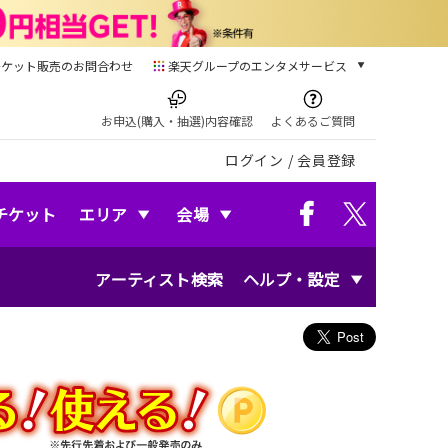
チケット販売のお問合わせ
楽天グループのエンタメサービス
チケット
楽天チケット
お申込(購入・抽選)内容確認
よくあるご質問
本/ゲーム/CD/DVD
ログイン
/
会員登録
楽天ブックス
電子書籍
楽天Kobo
チケット
エリア
会場
雑誌読み放題
楽天マガジン
アーティスト検索
ヘルプ・設定
音楽配信
楽天ミュージック
動画配信
楽天TV
動画配信ガイド
Rakuten PLAY
無料テレビ
Rチャンネル