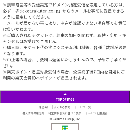
※携帯電話等の受信設定でドメイン指定受信を設定している方は、
必ず「@ticket.rakuten.co.jp」からのメールを事前に受信できる
ように設定してください。
メールが届かない事により、申込が確認できない場合等でも責任
は負いかねます。
※ご購入されたチケットは、理由の如何を問わず、取替・変更・キ
ャンセルはお受けできません。
※購入時、チケット代の他にシステム利用料等、各種手数料が必要
となります。
※中止等の場合、手数料は返金いたしませんので、予めご了承くだ
さい。
※楽天ポイント進呈対象受付の場合、公演終了後7日内を目処にご
利用の楽天会員IDへポイントが進呈されます。
TOP OF PAGE
運営会社
よくある質問
サービス一覧
個人情報保護方針
特定商取引法に基づく表示
サービス利用規約
© Rakuten Group, Inc.