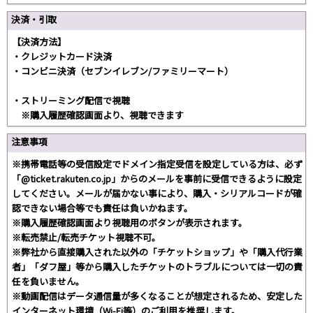
決済・引取
【決済方法】
・クレジットカード決済
・コンビニ決済（セブンイレブン/ファミリーマート）
・ストリーミング配信で視聴
※購入履歴確認画面より、視聴できます
注意事項
※携帯電話等の受信設定でドメイン指定受信を設定している方は、必ず
「@ticket.rakuten.co.jp」からのメールを事前に受信できるように設定
してください。メールが届かない事により、購入・シリアルコードが確
認できない場合等でも責任は負いかねます。
※購入履歴確認画面より視聴用のボタンが表示されます。
※転売禁止/転売チケット視聴不可。
※弊社から直接購入された以外の「チケットショップ」や「購入代行業
者」「ダフ屋」等から購入したチケットのトラブルについては一切の責
任を負いません。
※動画配信はデータ通信量が多くなることが想定されるため、安定した
インターネット環境（Wi-Fi等）のご利用を推奨します。