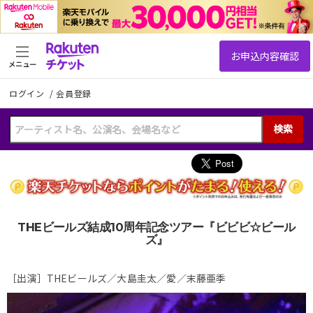
メニュー
ログイン
/
会員登録
検索
THEビールズ結成10周年記念ツアー『ビビビ☆ビール
ズ』
［出演］THEビールズ／大島圭太／愛／末藤亜季