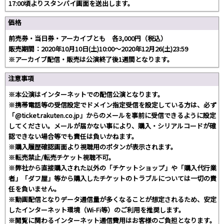
17:00頃よりスタンバイ画面を送出します。
価格
前売券・当日券・アーカイブとも 各3,000円（税込）
販売期間：2020年10月10日(土)10:00～2020年12月26(土)23:59
※アーカイブ配信・販売は公演終了後1週間となります。
注意事項
※本公演はインターネットでの配信公演となります。
※携帯電話等の受信設定でドメイン指定受信を設定している方は、必ず
「@ticket.rakuten.co.jp」からのメールを事前に受信できるように設定
してください。メールが届かない事により、購入・シリアルコードが確
認できない場合等でも責任は負いかねます。
※購入履歴確認画面より視聴用のボタンが表示されます。
※転売禁止/転売チケット視聴不可。
※弊社から直接購入された以外の「チケットショップ」や「購入代行業
者」「ダフ屋」等から購入したチケットのトラブルについては一切の責
任を負いません。
※動画配信となりデータ通信量が多くなることが想定されるため、安定
したインターネット環境（Wi-Fi等）のご利用を推奨します。
※閲覧に関わるインターネット通信費用はお客様のご負担となります。