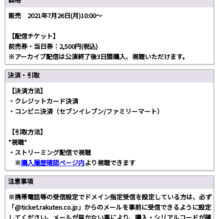
販売 2021年7月26日(月)10:00～
【配信チケット】
前売券・当日券：2,500円(税込)
※アーカイブ配信は公演終了後3日間購入、視聴いただけます。
決済・引取
【決済方法】
・クレジットカード決済
・コンビニ決済（セブンイレブン/ファミリーマート）
【引取方法】
*視聴*
・ストリーミング配信で視聴
※
購入履歴確認ページ内
より視聴できます
注意事項
※携帯電話等の受信設定でドメイン指定受信を設定している方は、必ず
「@ticket.rakuten.co.jp」からのメールを事前に受信できるように設定
してください。メールが届かない事により、購入・シリアルコードが確