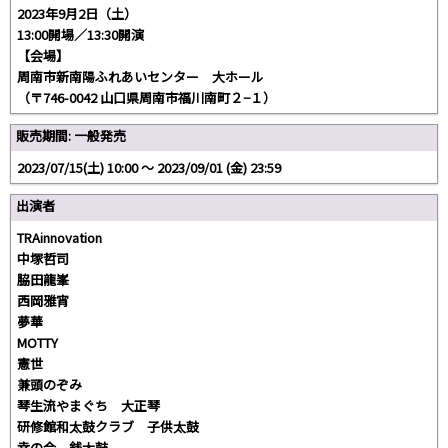
2023年9月2日（土）
13:00開場／13:30開演
【会場】
周南市新南陽ふれあいセンター 大ホール
（〒746-0042 山口県周南市福川南町２−１）
販売期間: 一般発売
2023/07/15(土) 10:00 〜 2023/09/01 (金) 23:59
出演者
TRAinnovation
中塚哲司
脇田龍峯
西岡雅宵
夢華
MOTTY
憲世
兼頭のぞみ
琴生流やまぐち 大正琴
研修館和太鼓クラブ 子供太鼓
幸の会 銭太鼓