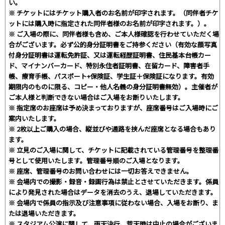
い。
※ チケットにはチケット購入者のお名前が印字されます。（同伴者チケ
ットには購入時に指定された同伴者様のお名前が印字されます。）。
※ ご入場の際に、同伴者様も含め、ご本人様確認を行わせていただく場
合がございます。必ず公的身分証明書をご持参ください（有効な顔写真
付身分証明書は運転免許証、又は運転経歴証明書、住民基本台帳カー
ド、マイナンバーカード、特別永住者証明書、在留カード、障害者手
帳、療育手帳、パスポート+保険証、学生証＋保険証になります。有効
期限内のものに限る、コピー・他人名義の身分証明書無効）。主催者が
ご本人様と判断できない場合はご入場をお断りいたします。
※ 指定席のお座席は予め決まっておりますが、座席番号はご入場時にご
案内いたします。
※ 2枚以上ご購入の場合、縦並びや通路を挟んだ座席となる場合もあり
ます。
※ 立見のご入場に関して、チケットに記載されている管理番号を整理番
号として使用いたします。管理番号順のご入場となります。
※ 座席、管理番号のお問い合わせには一切お答えできません。
※ 会場内での撮影・録音・録画行為は禁止とさせていただきます。係員
により発見された場合はデータを消去のうえ、退場していただきます。
※ 会場内で係員の指示及び注意事項に従わない場合、入場をお断り、ま
たは退場いただきます。
※ スタジアム公演に関して、雨天決行、荒天時は中止の場合がございま