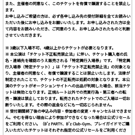
また、主催者の同意なく、このチケットを有償で譲渡することを禁止し
ます。
お申し込みご希望の方は、必ず各申し込み先の受付詳細を全てお読みい
ただいた後にお申し込みをお願いいたします。お申し込みされた方は全
て内容をお読みいただき、ご同意のうえ、お申し込みされたものと判断
させていただきます。
※ 3歳以下入場不可、4歳以上からチケットが必要となります。
※ 本公演は「チケット不正転売禁止法」に伴い、チケット購入者の氏
名・連絡先を確認のうえ販売される「特定興行入場券」です。「特定興
行入場券（特定チケット）」は「チケット不正転売禁止法」の対象とな
り、主催者の同意なく、有償で譲渡することは禁止いたします。法律が
制定されたことで、チケットの不正転売は処罰の対象となります。本公
演のチケットがオークションサイトへの出品が判明した場合、該当チケ
ットは無効となります。正規ルート以外での売買行為・第三者への転
売・譲渡は禁止しております。転売されたチケットでのご入場は一切お
断りいたします。その際の返金などにも一切応じられません。
※ 受付期間終了後の申込み内容・参加者の変更・キャンセルはできませ
ん。やむを得ない理由により参加ができなくなった場合は公式リセール
をご利用ください。（B’z PARTY、B’z Club-Gym、プレイガイドでご購
入いただいたチケットはそれぞれ指定の公式リセールをご利用くださ