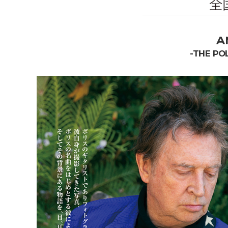
A
-THE POL