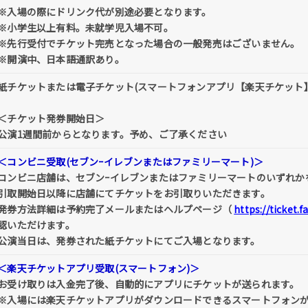
※入場の際にドリンク代が別途必要となります。
※小学生以上有料。未就学児入場不可。
※先行受付でチケット完売となった場合の一般発売はございません。
※開演中、日本語通訳あり。
紙チケットまたは電子チケット(スマートフォンアプリ【楽天チケット
＜チケット発券開始日＞
公演1週間前からとなります。予め、ご了承ください
＜コンビニ受取(セブンｰイレブンまたはファミリーマート)＞
コンビニ店舗は、セブンｰイレブンまたはファミリーマートのいずれか
引取開始日以降に店舗にてチケットをお引取りいただきます。
発券方法詳細は予約完了メールまたはヘルプページ（
https://ticket.
認いただけます。
公演当日は、発券された紙チケットにてご入場となります。
＜楽天チケットアプリ受取(スマートフォン)＞
お受け取りは入金完了後、自動的にアプリにチケットが送られます。
※入場には楽天チケットアプリがダウンロードできるスマートフォン