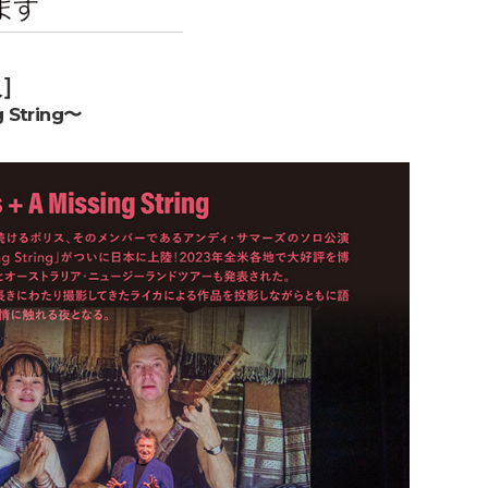
エンタメニュース
推し楽
阪］
g String〜