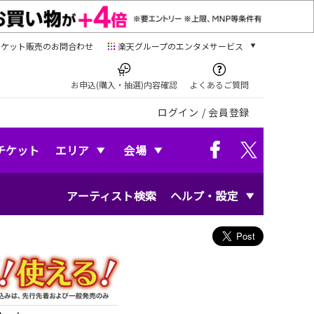
チケット販売のお問合わせ
楽天グループのエンタメサービス
チケット
楽天チケット
お申込(購入・抽選)内容確認
よくあるご質問
本/ゲーム/CD/DVD
ログイン
/
会員登録
楽天ブックス
電子書籍
楽天Kobo
チケット
エリア
会場
雑誌読み放題
楽天マガジン
アーティスト検索
ヘルプ・設定
音楽配信
楽天ミュージック
動画配信
楽天TV
動画配信ガイド
Rakuten PLAY
無料テレビ
Rチャンネル