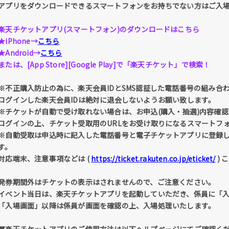
アプリをダウンロードできるスマートフォンをお持ちでない方はご入
楽天チケットアプリ(スマートフォン)のダウンロードはこちら
★iPhone→
こちら
★Android→
こちら
または、[App Store][Google Play]で「楽天チケット」で検索！
※不正購入防止の為に、楽天会員IDとSMS認証した電話番号の組み合
ログインした楽天会員IDは絶対に退会しないようお願い致します。
※チケットが自動で受け取れない場合は、お申込(購入・抽選)内容確認 
ログインの上、チケット受取用のURLをお受け取りになるスマートフ
※自動受取は申込時に記入した電話番号と電子チケットアプリに登録
す。
対応端末、注意事項などは (
https://ticket.rakuten.co.jp/eticket/
) 
発券期間外はチケットの表示はされませんので、ご注意ください。
イベント当日は、楽天チケットアプリを起動していただき、係員に「
「入場画面」以降は係員が画面を確認の上、入場処理いたします。
▼楽天チケットアプリのご使用方法は以下ヘルプページにてご確認く