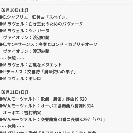
【8月10日(土)】
◆E.シャブリエ：狂詩曲「スペイン」
◆M.ラヴェル：亡き王女のためのパヴァーヌ
◆M.ラヴェル：ツィガーヌ
ヴァイオリン：渡辺紗蘭
◆C.サン=サーンス：序奏とロンド・カプリチオーソ
ヴァイオリン：渡辺紗蘭
- - - 休憩 - - -
◆M.ラヴェル：古風なメヌエット
◆P.デュカス：交響詩「魔法使いの弟子」
◆M.ラヴェル：ボレロ
【8月11日(日)】
◆W.A.モーツァルト：歌劇「魔笛」序曲Ｋ.620
◆W.A.モーツァルト：オーボエ協奏曲ハ長調K.314
オーボエ：吉村結実
◆W.A.モーツァルト：交響曲第31番ニ長調K.297「パリ」
- - - 休憩 - - -