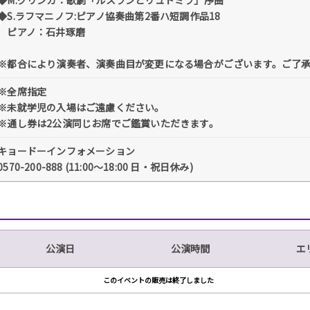
◆M.グリンカ：歌劇「ルスランとリュドミラ」序曲
◆S.ラフマニノフ:ピアノ協奏曲第2番ハ短調作品18
ピアノ：石井琢磨
※都合により演奏者、演奏曲目が変更になる場合がございます。ご了
※全席指定
※未就学児の入場はご遠慮ください。
※通し券は2公演同じお席でご鑑賞いただきます。
キョードーインフォメーション
0570-200-888 (11:00～18:00 日・祝日休み)
公演日
公演時間
エ
このイベントの販売は終了しました