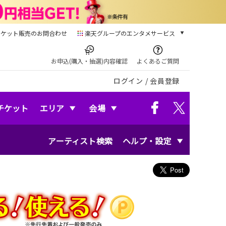
チケット販売のお問合わせ
楽天グループのエンタメサービス
チケット
楽天チケット
お申込(購入・抽選)内容確認
よくあるご質問
本/ゲーム/CD/DVD
ログイン
/
会員登録
楽天ブックス
電子書籍
楽天Kobo
チケット
エリア
会場
雑誌読み放題
楽天マガジン
アーティスト検索
ヘルプ・設定
音楽配信
楽天ミュージック
動画配信
楽天TV
動画配信ガイド
Rakuten PLAY
無料テレビ
Rチャンネル