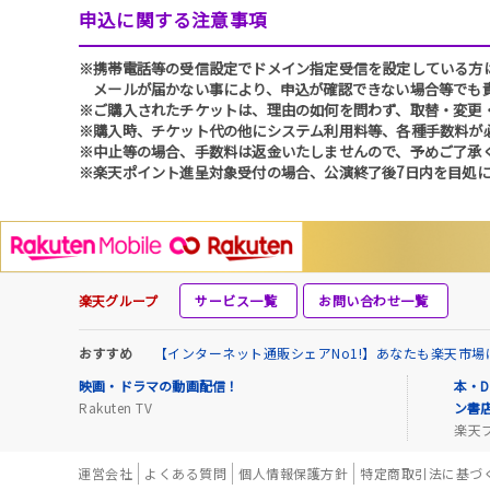
申込に関する注意事項
※携帯電話等の受信設定でドメイン指定受信を設定している方は、必ず
メールが届かない事により、申込が確認できない場合等でも
※ご購入されたチケットは、理由の如何を問わず、取替・変更
※購入時、チケット代の他にシステム利用料等、各種手数料が
※中止等の場合、手数料は返金いたしませんので、予めご了承
※楽天ポイント進呈対象受付の場合、公演終了後7日内を目処に
楽天グループ
サービス一覧
お問い合わせ一覧
おすすめ
【インターネット通販シェアNo1!】あなたも楽天市
映画・ドラマの動画配信！
本・D
Rakuten TV
ン書
楽天
運営会社
よくある質問
個人情報保護方針
特定商取引法に基づ