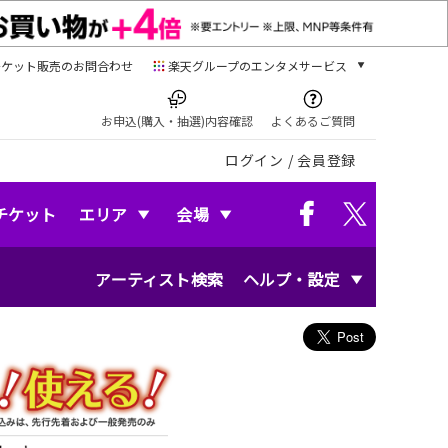
チケット販売のお問合わせ
楽天グループのエンタメサービス
チケット
楽天チケット
お申込(購入・抽選)内容確認
よくあるご質問
本/ゲーム/CD/DVD
ログイン
/
会員登録
楽天ブックス
電子書籍
楽天Kobo
チケット
エリア
会場
雑誌読み放題
楽天マガジン
アーティスト検索
ヘルプ・設定
音楽配信
楽天ミュージック
動画配信
楽天TV
動画配信ガイド
Rakuten PLAY
無料テレビ
Rチャンネル