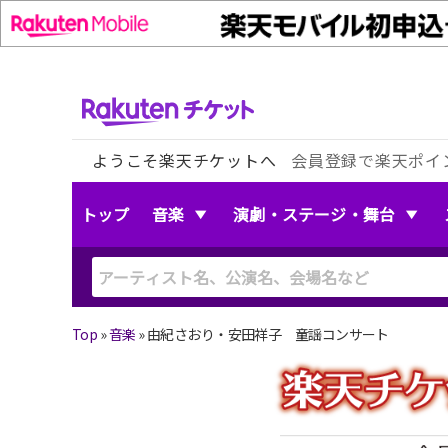
ようこそ楽天チケットへ
会員登録で楽天ポイ
トップ
音楽
演劇・ステージ・舞台
Top
»
音楽
»
由紀さおり・安田祥子 童謡コンサート