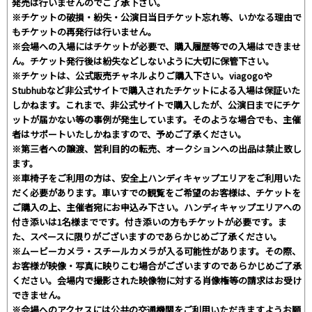
発売は行いませんのでご了承下さい。
※チケットの破損・紛失・公演日当日チケット忘れ等、いかなる理由で
もチケットの再発行は行いません。
※会場への入場にはチケットが必要で、購入履歴等での入場はできませ
ん。チケット発行後は紛失などしないように大切に保管下さい。
※チケットは、公式販売チャネルよりご購入下さい。viagogoや
Stubhubなど非公式サイトで購入されたチケットによる入場は保証いた
しかねます。これまで、非公式サイトで購入したが、公演日までにチケ
ットが届かない等の事例が発生しています。そのような場合でも、主催
者はサポートいたしかねますので、予めご了承ください。
※第三者への譲渡、営利目的の転売、オークションへの出品は禁止致し
ます。
※車椅子をご利用の方は、安全上ハンディキャップエリアをご利用いた
だく必要があります。車いすでの観覧をご希望のお客様は、チケットを
ご購入の上、主催者宛にお申込み下さい。ハンディキャップエリアへの
付き添いは1名様までです。付き添いの方もチケットが必要です。ま
た、スペースに限りがございますのであらかじめご了承ください。
※ムービーカメラ・スチールカメラが入る可能性があります。その際、
お客様が映像・写真に映りこむ場合がございますのであらかじめご了承
ください。会場内で撮影された映像物に対する肖像権等の請求はお受け
できません。
※会場へのアクセスには公共の交通機関をご利用いただきますようお願