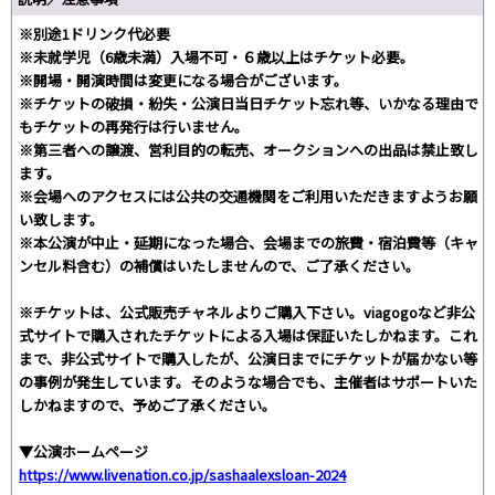
※別途1ドリンク代必要
※未就学児（6歳未満）入場不可・６歳以上はチケット必要。
※開場・開演時間は変更になる場合がございます。
※チケットの破損・紛失・公演日当日チケット忘れ等、いかなる理由で
もチケットの再発行は行いません。
※第三者への譲渡、営利目的の転売、オークションへの出品は禁止致し
ます。
※会場へのアクセスには公共の交通機関をご利用いただきますようお願
い致します。
※本公演が中止・延期になった場合、会場までの旅費・宿泊費等（キャ
ンセル料含む）の補償はいたしませんので、ご了承ください。
※チケットは、公式販売チャネルよりご購入下さい。viagogoなど非公
式サイトで購入されたチケットによる入場は保証いたしかねます。これ
まで、非公式サイトで購入したが、公演日までにチケットが届かない等
の事例が発生しています。そのような場合でも、主催者はサポートいた
しかねますので、予めご了承ください。
▼公演ホームページ
https://www.livenation.co.jp/sashaalexsloan-2024