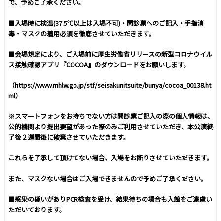
で、予めご了承ください。
■入場時に検温(37.5℃以上は入場不可)・問診票へのご記入・手指消
毒・マスクの着用必須を徹底させていただきます。
■会場規定により、ご入場前に厚生労働省リリースの新型コロナウイル
ス接触確認アプリ『COCOA』のダウンロードをお願いします。
（https://www.mhlw.go.jp/stf/seisakunitsuite/bunya/cocoa_00138.ht
ml）
※スマートフォンをお持ちでない方は問診票ご記入の際の個人情報は、
公的機関より提出要望があった際のみご利用させていただき、本公演終
了後２週間後に破棄させていただきます。
これらを了承して頂けてない場合、入場をお断りさせていただきます。
また、マスクない場合はご入場できませんので予めご了承ください。
■感染の疑いがありPCR検査を受け、結果待ちの場合も入館をご遠慮い
ただいております。