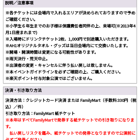
説明／注意事項
※各チケットには会場内で入れるエリアが決められておりますので予め
ご確認ください。
※小学生６年生までのお子様は保護責任者同伴の上、来場可(※2013年4
月1日産まれまで)
※入場時にドリンクチケット2枚、1,000円で別途購入いただきます。
※AH1オリジナルタオル・グッズは当日会場内にて交換いたします。
※開場・開演時間は変更になる可能性があります。
※雨天決行・荒天中止。
※出演者の変更・キャンセルに伴う払い戻しは致しません。
※本イベントガイドラインを必ずご確認の上、ご購入ください。
※楽天ポイント付与対象公演ではございません。
決済・引き取り方法
決済方法：クレジットカード決済 または FamilyMart（手数料:330円（税
込）／件）
引き取り方法：FamilyMart 紙チケット
※本年はすべてFamilyMartで発券する紙チケットでの引き取りになりま
す。
払い戻しリスクを鑑み、紙チケットでの発券となりますので公演前に
必ずご発券ください。