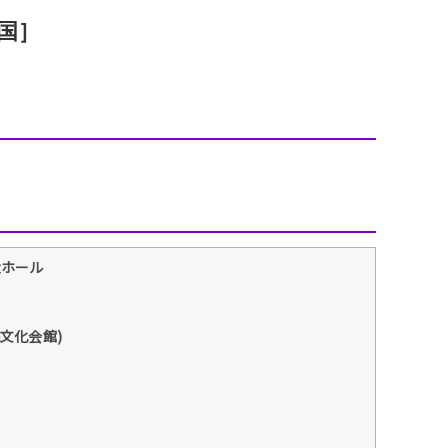
エンタメニュース
国］
推し楽
大ホール
民文化会館)