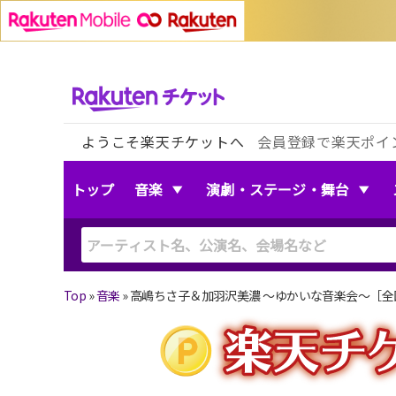
ようこそ楽天チケットへ
会員登録で楽天ポイ
トップ
音楽
演劇・ステージ・舞台
Top
»
音楽
»
高嶋ちさ子＆加羽沢美濃 〜ゆかいな音楽会〜［全