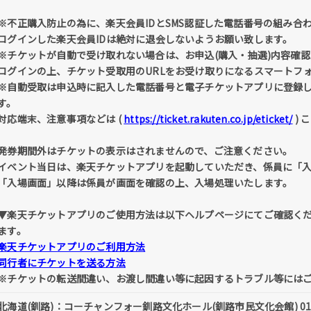
※不正購入防止の為に、楽天会員IDとSMS認証した電話番号の組み合
ログインした楽天会員IDは絶対に退会しないようお願い致します。
※チケットが自動で受け取れない場合は、お申込(購入・抽選)内容確認 
ログインの上、チケット受取用のURLをお受け取りになるスマートフ
※自動受取は申込時に記入した電話番号と電子チケットアプリに登録
す。
対応端末、注意事項などは (
https://ticket.rakuten.co.jp/eticket/
) 
発券期間外はチケットの表示はされませんので、ご注意ください。
イベント当日は、楽天チケットアプリを起動していただき、係員に「
「入場画面」以降は係員が画面を確認の上、入場処理いたします。
▼楽天チケットアプリのご使用方法は以下ヘルプページにてご確認く
ます。
楽天チケットアプリのご利用方法
同行者にチケットを送る方法
※チケットの転送間違い、お渡し間違い等に起因するトラブル等には
北海道(釧路)：コーチャンフォー釧路文化ホール(釧路市民文化会館) 0154-