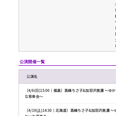
公演開催一覧
公演名
〔4/6(日)15:00｜福島〕高嶋ちさ子&加羽沢美濃 〜ゆ
な音楽会〜
〔4/19(土)14:30｜北海道〕高嶋ちさ子&加羽沢美濃 〜