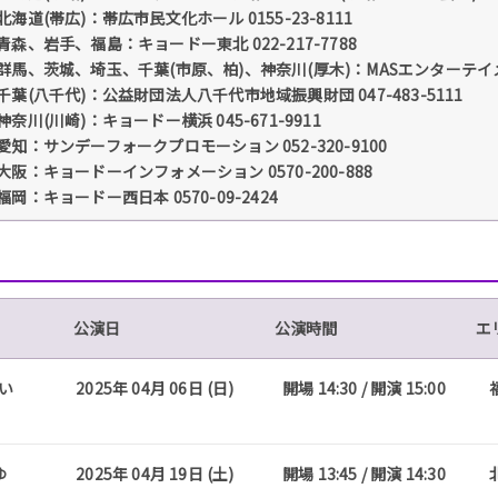
北海道(帯広)：帯広市民文化ホール 0155-23-8111
青森、岩手、福島：キョードー東北 022-217-7788
群馬、茨城、埼玉、千葉(市原、柏)、神奈川(厚木)：MASエンターテイメント 
千葉(八千代)：公益財団法人八千代市地域振興財団 047-483-5111
神奈川(川崎)：キョードー横浜 045-671-9911
愛知：サンデーフォークプロモーション 052-320-9100
大阪：キョードーインフォメーション 0570-200-888
福岡：キョードー西日本 0570-09-2424
公演日
公演時間
エ
かい
2025年 04月 06日 (日)
開場 14:30 / 開演 15:00
ゆ
2025年 04月 19日 (土)
開場 13:45 / 開演 14:30