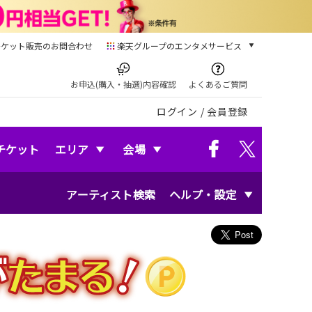
チケット販売のお問合わせ
楽天グループのエンタメサービス
チケット
楽天チケット
お申込(購入・抽選)内容確認
よくあるご質問
本/ゲーム/CD/DVD
ログイン
/
会員登録
楽天ブックス
電子書籍
楽天Kobo
チケット
エリア
会場
雑誌読み放題
楽天マガジン
アーティスト検索
ヘルプ・設定
音楽配信
楽天ミュージック
動画配信
楽天TV
動画配信ガイド
Rakuten PLAY
無料テレビ
Rチャンネル