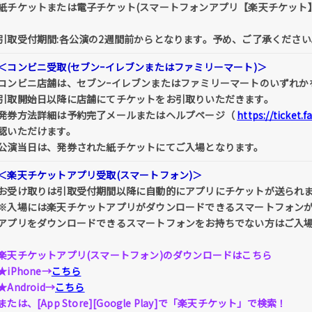
紙チケットまたは電子チケット(スマートフォンアプリ【楽天チケット
引取受付期間:各公演の2週間前からとなります。予め、ご了承ください
＜コンビニ受取(セブンｰイレブンまたはファミリーマート)＞
コンビニ店舗は、セブンｰイレブンまたはファミリーマートのいずれか
引取開始日以降に店舗にてチケットをお引取りいただきます。
発券方法詳細は予約完了メールまたはヘルプページ（
https://ticket.
認いただけます。
公演当日は、発券された紙チケットにてご入場となります。
＜楽天チケットアプリ受取(スマートフォン)＞
お受け取りは引取受付期間以降に自動的にアプリにチケットが送られ
※入場には楽天チケットアプリがダウンロードできるスマートフォン
アプリをダウンロードできるスマートフォンをお持ちでない方はご入
楽天チケットアプリ(スマートフォン)のダウンロードはこちら
★iPhone→
こちら
★Android→
こちら
または、[App Store][Google Play]で「楽天チケット」で検索！