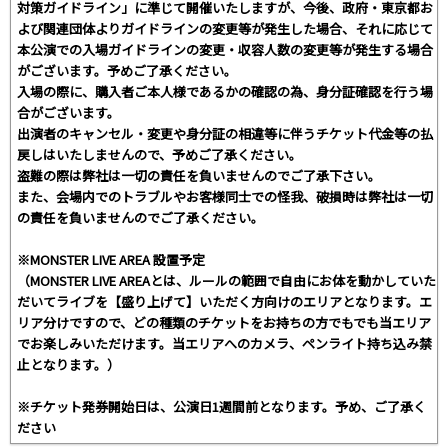
対策ガイドライン」に準じて開催いたしますが、今後、政府・東京都お
よび関連団体よりガイドラインの変更等が発生した場合、それに応じて
本公演での入場ガイドラインの変更・収容人数の変更等が発生する場合
がございます。予めご了承ください。
入場の際に、購入者ご本人様であるかの確認の為、身分証確認を行う場
合がございます。
出演者のキャンセル・変更や身分証の相違等に伴うチケット代金等の払
戻しはいたしませんので、予めご了承ください。
盗難の際は弊社は一切の責任を負いませんのでご了承下さい。
また、会場内でのトラブルやお客様同士での怪我、破損時は弊社は一切
の責任を負いませんのでご了承ください。
※MONSTER LIVE AREA 設置予定
（MONSTER LIVE AREAとは、ルールの範囲で自由にお体を動かしていた
だいてライブを【盛り上げて】いただく方向けのエリアとなります。エ
リア分けですので、どの種類のチケットをお持ちの方でもでも当エリア
でお楽しみいただけます。当エリアへのカメラ、ペンライト持ち込み禁
止となります。）
※チケット発券開始日は、公演日1週間前となります。予め、ご了承く
ださい