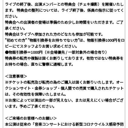
ライブの終了後、出演メンバーとの特典会（チェキ撮影）を開催いたし
ます。 特典会の整列については、ライブ終了後、係員の指示に従ってく
ださい。
特典会への出演者の登場は準備のため少しお時間をいただきます。ご了
承ください。
特典会はライブへ参加された方のどなたも参加が可能です。
”初めての方” ”物販引換券をお持ちでない方”は、物販引換券1000円をロ
ビーにてスタッフよりお買い求めください。
●物販引換券＝1000円（※会場優先 / 一部対象外の場合有り）
特典券の転売や複製は固くお断りしております。有効ではない特典券を
お持ちの場合、直ちに警察に通報します。
＜注意事項＞
※チケットの転売及び転売の為のご購入は固くお断りいたします。オー
クションサイト・金券ショップ・個人間での売買で購入されたチケット
は、その有効性を保障いたしません。
※お席によっては演出の一部が見えない、または見えにくい場合がござ
います。予めご了承ください。
＜ご来場のお客様へのお願い＞
本公演は従来の「音楽コンサートにおける新型コロナウイルス感染予防