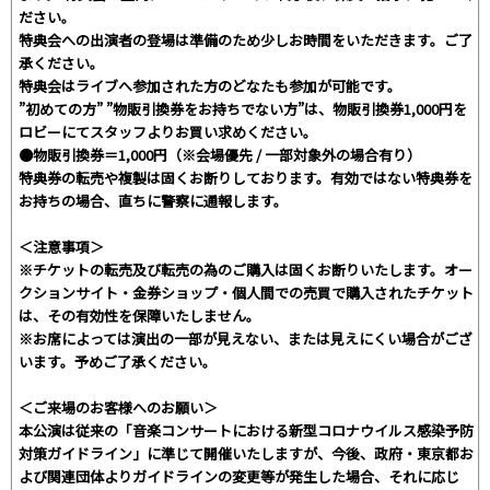
ださい。
特典会への出演者の登場は準備のため少しお時間をいただきます。ご了
承ください。
特典会はライブへ参加された方のどなたも参加が可能です。
”初めての方” ”物販引換券をお持ちでない方”は、物販引換券1,000円を
ロビーにてスタッフよりお買い求めください。
●物販引換券＝1,000円（※会場優先 / 一部対象外の場合有り）
特典券の転売や複製は固くお断りしております。有効ではない特典券を
お持ちの場合、直ちに警察に通報します。
＜注意事項＞
※チケットの転売及び転売の為のご購入は固くお断りいたします。オー
クションサイト・金券ショップ・個人間での売買で購入されたチケット
は、その有効性を保障いたしません。
※お席によっては演出の一部が見えない、または見えにくい場合がござ
います。予めご了承ください。
＜ご来場のお客様へのお願い＞
本公演は従来の「音楽コンサートにおける新型コロナウイルス感染予防
対策ガイドライン」に準じて開催いたしますが、今後、政府・東京都お
よび関連団体よりガイドラインの変更等が発生した場合、それに応じ