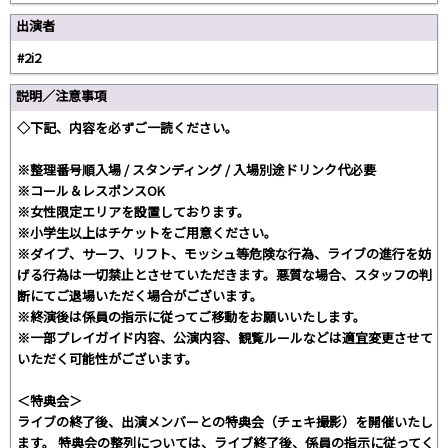
出演者
#2i2
説明／注意事項
◇下記、内容を必ずご一読ください。
※整理番号順入場 / スタンディング / 入場別途ドリンク代必要
※コール＆レスポンスOK
※女性限定エリアを設置しております。
※小学生以上はチケットをご用意ください。
※ダイブ、サーフ、リフト、モッシュ等危険な行為、ライブの進行を妨
げる行為は一切禁止とさせていただきます。悪質な場合、スタッフの判
断にてご退場いただく場合がございます。
※終演後は係員の指示に従ってご移動をお願いいたします。
※一部プレイガイド内容、公演内容、観覧ルールなどは適宜変更させて
いただく可能性がございます。
＜特典会＞
ライブの終了後、出演メンバーとの特典会（チェキ撮影）を開催いたし
ます。 特典会の整列については、ライブ終了後、係員の指示に従ってく