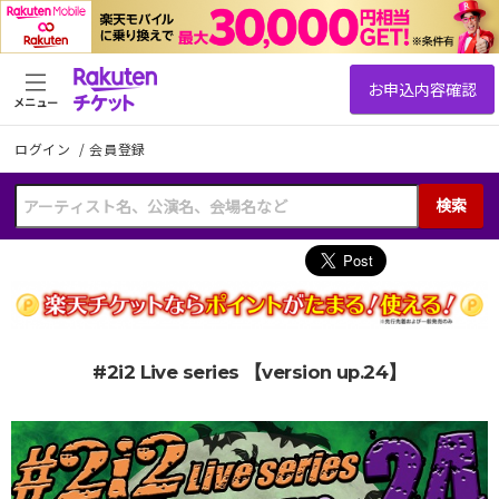
メニュー
ログイン
/
会員登録
検索
#2i2 Live series 【version up.24】