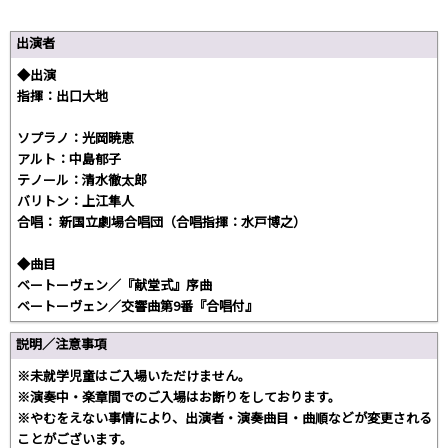
出演者
◆出演
指揮：出口大地
ソプラノ：光岡暁恵
アルト：中島郁子
テノール：清水徹太郎
バリトン：上江隼人
合唱： 新国立劇場合唱団（合唱指揮：水戸博之）
◆曲目
ベートーヴェン／『献堂式』序曲
ベートーヴェン／交響曲第9番『合唱付』
説明／注意事項
※未就学児童はご入場いただけません。
※演奏中・楽章間でのご入場はお断りをしております。
※やむをえない事情により、出演者・演奏曲目・曲順などが変更される
ことがございます。