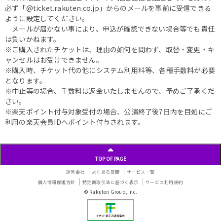
必ず「@ticket.rakuten.co.jp」からのメールを事前に受信できる
ように設定してください。
メールが届かない事により、申込が確認できない場合等でも責任
は負いかねます。
※ご購入されたチケットは、理由の如何を問わず、取替・変更・キ
ャンセルはお受けできません。
※購入時、チケット代の他にシステム利用料等、各種手数料が必要
となります。
※中止等の場合、手数料は返金いたしませんので、予めご了承くだ
さい。
※楽天ポイント付与対象受付の場合、公演終了後7日内を目処にご
利用の楽天会員IDへポイント付与されます。
TOP OF PAGE
運営会社
よくある質問
サービス一覧
個人情報保護方針
特定商取引法に基づく表示
サービス利用規約
© Rakuten Group, Inc.