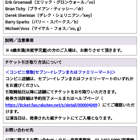
Erik Groenwall（エリック・グロンウォール／vo）
Brian Tichy（ブライアン・ティッシー／dr）
Derek Sherinian（デレク・シェリニアン／key）
Barry Sparks（バリー・スパークス／b）
Michael Voss（マイケル・フォス／vo, g）
説明／注意事項
※ 6歳未満(未就学児童)の方のご入場は、お断りさせて頂きます。
チケット引き取り方法について
＜コンビニ受取(セブンｰイレブンまたはファミリーマート)＞
コンビニ店舗は、セブンｰイレブンまたはファミリーマートのいずれか
をお選びください。
引取開始日以降に店舗にてチケットをお引取りいただきます。
発券方法詳細は予約完了メールまたはヘルプページ（
https://ticket.faq.rakuten.net/s/detail/000004369
）にてご確認いただ
けます。
公演当日は、発券された紙チケットにてご入場となります。
お問い合わせ先
公演に関するお問い合わせ：ウドー音楽事務所 03-3402-5999 (営業時