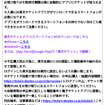
お受け取りは引取受付期間以降に自動的にアプリにチケットが送られま
す。
※入場には楽天チケットアプリがダウンロードできるスマートフォンが
必要になります。
アプリをダウンロードできるスマートフォンをお持ちでない方はご入場
できませんのでご注意ください。
楽天チケットアプリ(スマートフォン)のダウンロードはこちら
★iPhone→
こちら
★Android→
こちら
または、[App Store][Google Play]で「楽天チケット」で検索！
※不正購入防止の為に、楽天会員IDとSMS認証した電話番号の組み合わ
せで登録します。
ログインした楽天会員IDは絶対に退会しないようお願い致します。
※チケットが自動で受け取れない場合は、お申込(購入・抽選)内容確認 (
https://ticket.rakuten.co.jp/orderreview
) にログインの上、チケット受
取用のURLをお受け取りになるスマートフォンに送信してください。
※自動受取は申込時に記入した電話番号と電子チケットアプリに登録し
ている電話番号が一致していることが条件です。
対応端末、注意事項などは (
https://ticket.rakuten.co.jp/eticket/
) こち