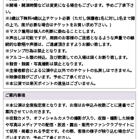
※開場・開演時間などは変更になる場合もございます。予めご了承下さ
い。
※3歳以下無料4歳以上チケット必要（ただし保護者1名に対し1名まで膝
の上で。席が必要な場合はチケットをお買い求め下さい。)
※マスク着用は個人の判断に委ねることとします。
※声出しは可能ですが、周囲のお客様のご迷惑となるような声量での継
続的な歌唱や声援は、ご遠慮頂きますようお願い致します。
※ジャンプ行為は禁止となります。
※アルコール類の持込、及び飲酒しての入場は固くお断り致します。
※録音・録画・写真撮影は禁止となります。
※主催者都合による公演中止以外でのチケットの払戻しはできません。
※映像収録がございます。予めご了承ください。
※本公演では楽天ポイントの進呈はございません。
ご案内事項
※本公演は全席指定席となります、お席はお申込み枚数ごとに連番でご
案内させていただきます。
※収録カメラ、オフィシャルカメラの撮影が入り、収録・撮影した映像
や写真はメディアでの配信・放送・露出・販売やファンクラブサイトに
て使用・掲載される予定です。その際、客席の様子が映り込む場合がご
ざいますので、予めご了承ください。