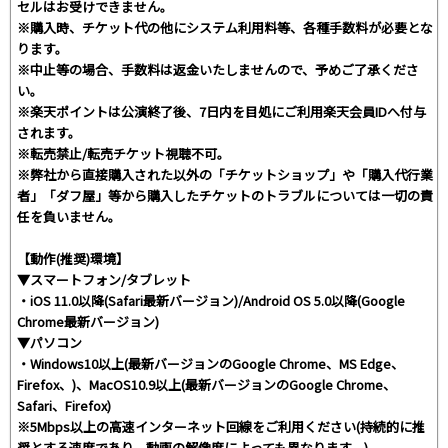
セルはお受けできません。
※購入時、チケット代の他にシステム利用料等、各種手数料が必要とな
ります。
※中止等の場合、手数料は返金いたしませんので、予めご了承くださ
い。
※楽天ポイントは公演終了後、7日内を目処にご利用楽天会員IDへ付与
されます。
※転売禁止/転売チケット視聴不可。
※弊社から直接購入された以外の「チケットショップ」や「購入代行業
者」「ダフ屋」等から購入したチケットのトラブルについては一切の責
任を負いません。
【動作(推奨)環境】
▼スマートフォン/タブレット
・iOS 11.0以降(Safari最新バージョン)/Android OS 5.0以降(Google
Chrome最新バージョン)
▼パソコン
・Windows10以上(最新バージョンのGoogle Chrome、MS Edge、
Firefox、)、MacOS10.9以上(最新バージョンのGoogle Chrome、
Safari、Firefox)
※5Mbps以上の高速インターネット回線をご利用ください(持続的に推
奨とする速度であり、動画の解像度によっても異なります。)