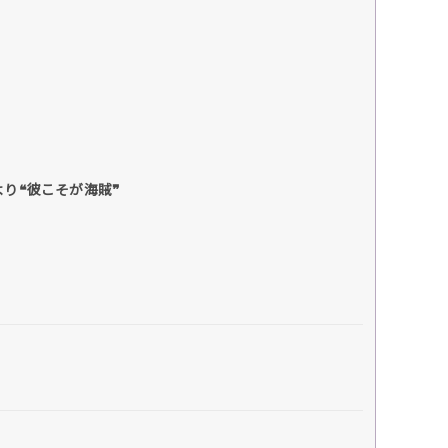
より❝彼こそが海賊❞