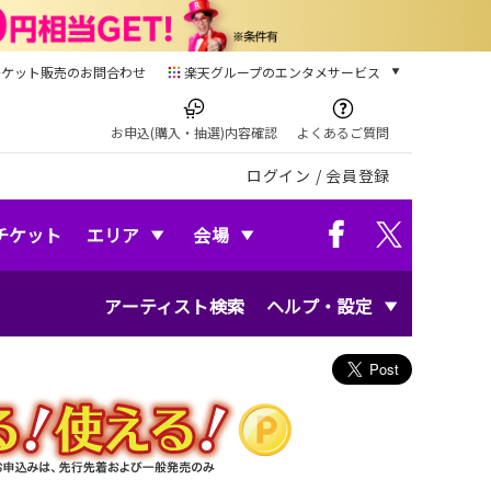
チケット販売のお問合わせ
楽天グループのエンタメサービス
チケット
楽天チケット
お申込(購入・抽選)内容確認
よくあるご質問
本/ゲーム/CD/DVD
ログイン
/
会員登録
楽天ブックス
電子書籍
楽天Kobo
チケット
エリア
会場
雑誌読み放題
楽天マガジン
アーティスト検索
ヘルプ・設定
音楽配信
楽天ミュージック
動画配信
楽天TV
動画配信ガイド
Rakuten PLAY
無料テレビ
Rチャンネル