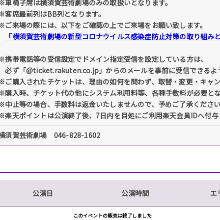
※車椅子席は横須賀芸術劇場のみの取扱いとなります。
※客席最前列はBB列となります。
※ご来場の際には、以下をご確認の上でご来場をお願い致します。
「横須賀芸術劇場の新型コロナウイルス感染症防止対策の取り組み
※携帯電話等の受信設定でドメイン指定受信を設定している方は、
必ず「@ticket.rakuten.co.jp」からのメールを事前に受信で
※ご購入されたチケットは、理由の如何を問わず、取替・変更・キャ
※購入時、チケット代の他にシステム利用料等、各種手数料が必要と
※中止等の場合、手数料は返金いたしませんので、予めご了承くださ
※楽天ポイントは公演終了後、7日内を目処にご利用楽天会員IDへ付与
横須賀芸術劇場 046-828-1602
公演日
公演時間
エ
このイベントの販売は終了しました