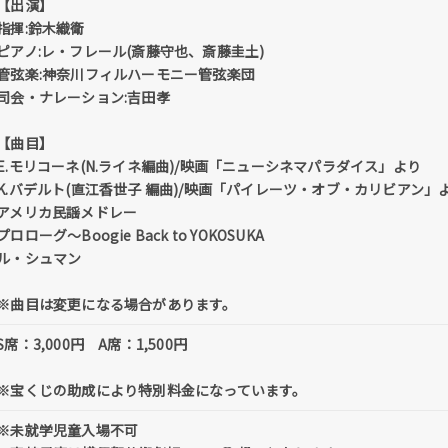
【出演】
指揮:鈴木織衛
ピアノ:レ・フレール(斎藤守也、斎藤圭土)
管弦楽:神奈川フィルハーモニー管弦楽団
司会・ナレーション:吉田孝
【曲目】
E.モリコーネ(N.ライネ編曲)/映画「ニューシネマパラダイス」より
K.バデルト(直江香世子 編曲)/映画「パイレーツ・オブ・カリビアン」
アメリカ民謡メドレー
プロローグ～Boogie Back to YOKOSUKA
ル・シュマン
※曲目は変更になる場合があります。
S席：3,000円 A席：1,500円
※宝くじの助成により特別料金になっています。
※未就学児童入場不可